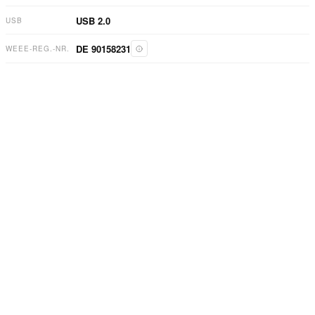
USB 2.0
USB
DE 90158231
WEEE-REG.-NR.