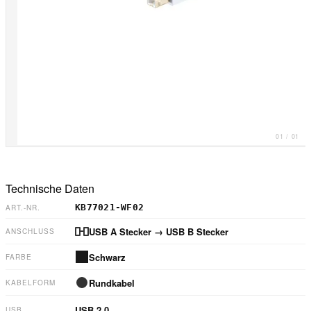
01
/
01
Technische Daten
KB77021-WF02
ART.-NR.
USB A Stecker
→ USB B Stecker
ANSCHLUSS
Schwarz
FARBE
Rundkabel
KABELFORM
USB 2.0
USB