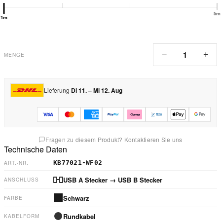
5m
1m
1
−
+
MENGE
Lieferung
Di 11. – Mi 12. Aug
Fragen zu diesem Produkt? Kontaktieren Sie uns
Technische Daten
KB77021-WF02
ART.-NR.
USB A Stecker
→ USB B Stecker
ANSCHLUSS
Schwarz
FARBE
Rundkabel
KABELFORM