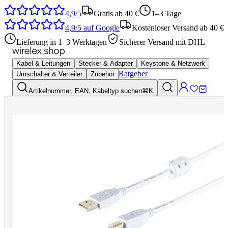
4,9/5
Gratis ab 40 €
1–3 Tage
4,9/5
auf Google
Kostenloser Versand ab 40 €
Lieferung in 1–3 Werktagen
Sicherer Versand mit DHL
Kabel & Leitungen
Stecker & Adapter
Keystone & Netzwerk
Ratgeber
Umschalter & Verteiler
Zubehör
Artikelnummer, EAN, Kabeltyp suchen
⌘K