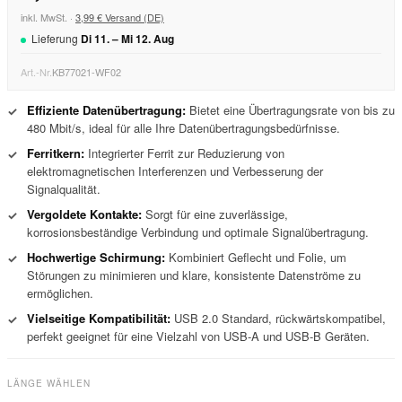
inkl. MwSt. ·
3,99 € Versand (DE)
Lieferung
Di
11
. –
Mi
12
.
Aug
Art.-Nr.
KB77021-WF02
Effiziente Datenübertragung:
Bietet eine Übertragungsrate von bis zu
✓
480 Mbit/s, ideal für alle Ihre Datenübertragungsbedürfnisse.
Ferritkern:
Integrierter Ferrit zur Reduzierung von
✓
elektromagnetischen Interferenzen und Verbesserung der
Signalqualität.
Vergoldete Kontakte:
Sorgt für eine zuverlässige,
✓
korrosionsbeständige Verbindung und optimale Signalübertragung.
Hochwertige Schirmung:
Kombiniert Geflecht und Folie, um
✓
Störungen zu minimieren und klare, konsistente Datenströme zu
ermöglichen.
Vielseitige Kompatibilität:
USB 2.0 Standard, rückwärtskompatibel,
✓
perfekt geeignet für eine Vielzahl von USB-A und USB-B Geräten.
LÄNGE WÄHLEN