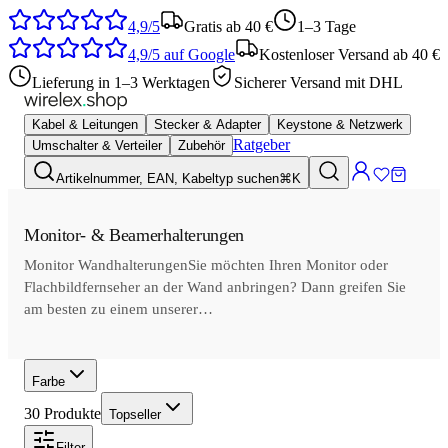
4,9/5
Gratis ab 40 €
1–3 Tage
4,9/5
auf Google
Kostenloser Versand ab 40 €
Lieferung in 1–3 Werktagen
Sicherer Versand mit DHL
Kabel & Leitungen
Stecker & Adapter
Keystone & Netzwerk
Ratgeber
Umschalter & Verteiler
Zubehör
Artikelnummer, EAN, Kabeltyp suchen
⌘K
Monitor- & Beamerhalterungen
Monitor WandhalterungenSie möchten Ihren Monitor oder
Flachbildfernseher an der Wand anbringen? Dann greifen Sie
am besten zu einem unserer…
Farbe
30
Produkte
Topseller
Filter