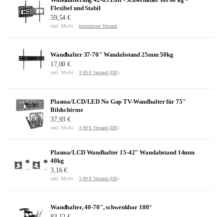
Flexibel und Stabil
59,54 €
inkl. MwSt. ·
kostenloser Versand
Wandhalter 37-70" Wandabstand 25mm 50kg
17,00 €
inkl. MwSt. ·
3,99 € Versand (DE)
Plasma/LCD/LED No Gap TV-Wandhalter für 75"
Bildschirme
37,93 €
inkl. MwSt. ·
3,99 € Versand (DE)
Plasma/LCD Wandhalter 15-42" Wandabstand 14mm
40kg
3,16 €
inkl. MwSt. ·
3,99 € Versand (DE)
Wandhalter, 40-70", schwenkbar 180°
83,12 €