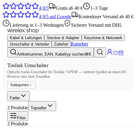
4,9/5
Gratis ab 40 €
1–3 Tage
4,9/5
auf Google
Kostenloser Versand ab 40 €
Lieferung in 1–3 Werktagen
Sicherer Versand mit DHL
Kabel & Leitungen
Stecker & Adapter
Keystone & Netzwerk
Ratgeber
Umschalter & Verteiler
Zubehör
Artikelnummer, EAN, Kabeltyp suchen
⌘K
Toslink Umschalter
Optische Audio-Umschalter für Toslink / S/PDIF — mehrere Quellen an einem AV-
Receiver oder einer Soundbar.
Kategorien
Farbe
2
Produkte
Topseller
Filter
2
Produkte