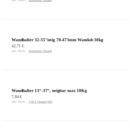
inkl. MwSt. ·
kostenloser Versand
Wandhalter 32-55"neig 70-473mm Wandab 30kg
42,71 €
inkl. MwSt. ·
kostenloser Versand
Wandhalter 13“-37“, neigbar max 18Kg
7,84 €
inkl. MwSt. ·
3,99 € Versand (DE)