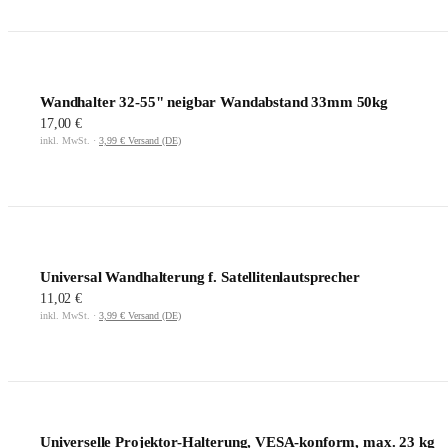
Wandhalter 32-55" neigbar Wandabstand 33mm 50kg
17,00 €
inkl. MwSt. ·
3,99 € Versand (DE)
Universal Wandhalterung f. Satellitenlautsprecher
11,02 €
inkl. MwSt. ·
3,99 € Versand (DE)
Universelle Projektor-Halterung, VESA-konform, max. 23 kg