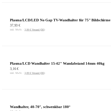
Plasma/LCD/LED No Gap TV-Wandhalter für 75" Bildschirme
37,93 €
inkl. MwSt. ·
3,99 € Versand (DE)
Plasma/LCD Wandhalter 15-42" Wandabstand 14mm 40kg
3,16 €
inkl. MwSt. ·
3,99 € Versand (DE)
Wandhalter, 40-70", schwenkbar 180°