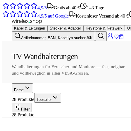
4,9/5
Gratis ab 40 €
1–3 Tage
4,9/5
auf Google
Kostenloser Versand ab 40 €
Kabel & Leitungen
Stecker & Adapter
Keystone & Netzwerk
Um
Artikelnummer, EAN, Kabeltyp suchen
⌘K
TV Wandhalterungen
Wandhalterungen für Fernseher und Monitore — fest, neigbar
und vollbeweglich in allen VESA-Größen.
Farbe
28
Produkte
Topseller
Filter
28
Produkte