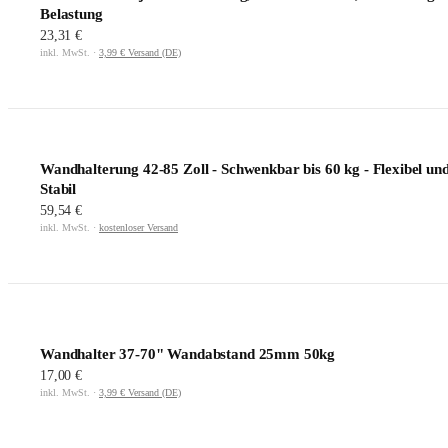
Belastung
23,31 €
inkl. MwSt. ·
3,99 € Versand (DE)
Wandhalterung 42-85 Zoll - Schwenkbar bis 60 kg - Flexibel un
Stabil
59,54 €
inkl. MwSt. ·
kostenloser Versand
Wandhalter 37-70" Wandabstand 25mm 50kg
17,00 €
inkl. MwSt. ·
3,99 € Versand (DE)