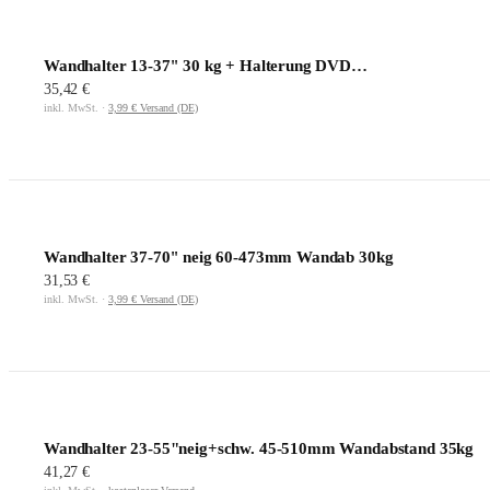
Wandhalter 13-37'' 30 kg + Halterung DVD…
35,42 €
inkl. MwSt. ·
3,99 € Versand (DE)
Wandhalter 37-70'' neig 60-473mm Wandab 30kg
31,53 €
inkl. MwSt. ·
3,99 € Versand (DE)
Wandhalter 23-55"neig+schw. 45-510mm Wandabstand 35kg
41,27 €