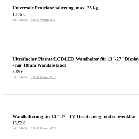
Universale Projektorhalterung, max. 25 kg
18,76 €
inkl. MwSt. ·
3,99 € Versand (DE)
Ultraflacher Plasma/LCD/LED Wandhalter für 13"-27" Displa
- nur 18mm Wandabstand!
8,85 €
inkl. MwSt. ·
3,99 € Versand (DE)
Wandhalterung für 13"-37" TV-Geräte, neig- und schwenkbar
15,52 €
inkl. MwSt. ·
3,99 € Versand (DE)