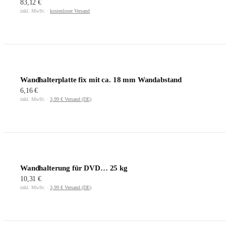
83,12 €
inkl. MwSt. ·
kostenloser Versand
Wandhalterplatte fix mit ca. 18 mm Wandabstand
6,16 €
inkl. MwSt. ·
3,99 € Versand (DE)
Wandhalterung für DVD… 25 kg
10,31 €
inkl. MwSt. ·
3,99 € Versand (DE)