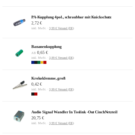
PA-Kupplung 4pol., schraubbar mit Knickschutz
2,72 €
inkl. MwSt. ·
3,99 € Versand (DE)
Bananenkupplung
0,65 €
AB
inkl. MwSt. ·
3,99 € Versand (DE)
Krokoklemme, groß
0,42 €
inkl. MwSt. ·
3,99 € Versand (DE)
Audio Signal Wandler In Toslink -Out CinchNetzteil
20,75 €
inkl. MwSt. ·
3,99 € Versand (DE)