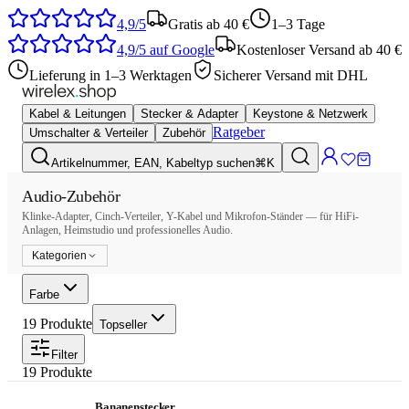
4,9/5
Gratis ab 40 €
1–3 Tage
4,9/5
auf Google
Kostenloser Versand ab 40 €
Lieferung in 1–3 Werktagen
Sicherer Versand mit DHL
Kabel & Leitungen
Stecker & Adapter
Keystone & Netzwerk
Ratgeber
Umschalter & Verteiler
Zubehör
Artikelnummer, EAN, Kabeltyp suchen
⌘K
Audio-Zubehör
Klinke-Adapter, Cinch-Verteiler, Y-Kabel und Mikrofon-Ständer — für HiFi-
Anlagen, Heimstudio und professionelles Audio.
Kategorien
Farbe
19
Produkte
Topseller
Filter
19
Produkte
Bananenstecker