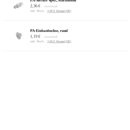
PA-Stecker 4pol., schraubbar
2,36 €
· Ausverkauft
inkl. MwSt. ·
3,99 € Versand (DE)
PA-Einbaubuchse, rund
1,19 €
· Ausverkauft
inkl. MwSt. ·
3,99 € Versand (DE)