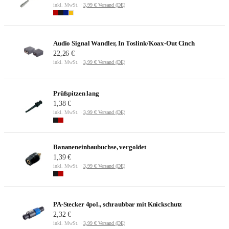
inkl. MwSt. ·
3,99 € Versand (DE)
Audio Signal Wandler, In Toslink/Koax-Out Cinch
22,26 €
inkl. MwSt. ·
3,99 € Versand (DE)
Prüfspitzen lang
1,38 €
inkl. MwSt. ·
3,99 € Versand (DE)
Bananeneinbaubuchse, vergoldet
1,39 €
inkl. MwSt. ·
3,99 € Versand (DE)
PA-Stecker 4pol., schraubbar mit Knickschutz
2,32 €
inkl. MwSt. ·
3,99 € Versand (DE)