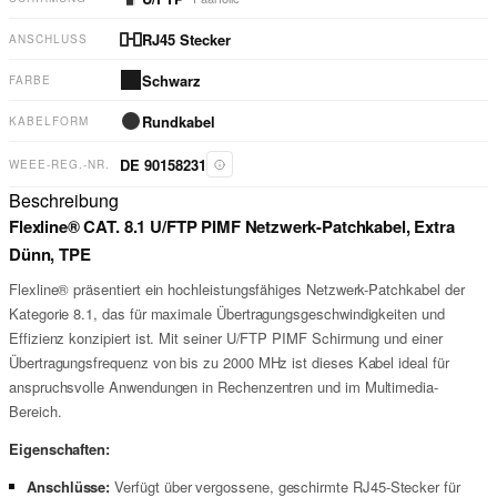
RJ45 Stecker
ANSCHLUSS
Schwarz
FARBE
Rundkabel
KABELFORM
DE 90158231
WEEE-REG.-NR.
Beschreibung
Flexline® CAT. 8.1 U/FTP PIMF Netzwerk-Patchkabel, Extra
Dünn, TPE
Flexline® präsentiert ein hochleistungsfähiges Netzwerk-Patchkabel der
Kategorie 8.1, das für maximale Übertragungsgeschwindigkeiten und
Effizienz konzipiert ist. Mit seiner U/FTP PIMF Schirmung und einer
Übertragungsfrequenz von bis zu 2000 MHz ist dieses Kabel ideal für
anspruchsvolle Anwendungen in Rechenzentren und im Multimedia-
Bereich.
Eigenschaften:
Anschlüsse:
Verfügt über vergossene, geschirmte RJ45-Stecker für