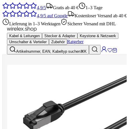
4,9/5
Gratis ab 40 €
1–3 Tage
4,9/5
auf Google
Kostenloser Versand ab 40 €
Lieferung in 1–3 Werktagen
Sicherer Versand mit DHL
Kabel & Leitungen
Stecker & Adapter
Keystone & Netzwerk
Ratgeber
Umschalter & Verteiler
Zubehör
Artikelnummer, EAN, Kabeltyp suchen
⌘K