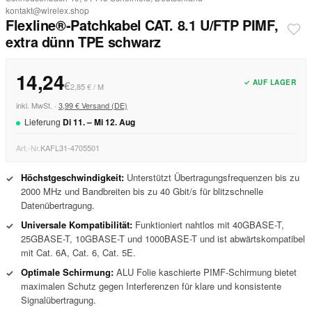
kontakt@wirelex.shop
Flexline®-Patchkabel CAT. 8.1 U/FTP PIMF,
extra dünn TPE schwarz
14,24
✓ AUF LAGER
€
2,85 € / M
inkl. MwSt. ·
3,99 € Versand (DE)
Lieferung
Di
11
. –
Mi
12
.
Aug
Art.-Nr.
KAFL31-4705501
Höchstgeschwindigkeit:
Unterstützt Übertragungsfrequenzen bis zu
✓
2000 MHz und Bandbreiten bis zu 40 Gbit/s für blitzschnelle
Datenübertragung.
Universale Kompatibilität:
Funktioniert nahtlos mit 40GBASE-T,
✓
25GBASE-T, 10GBASE-T und 1000BASE-T und ist abwärtskompatibel
mit Cat. 6A, Cat. 6, Cat. 5E.
Optimale Schirmung:
ALU Folie kaschierte PIMF-Schirmung bietet
✓
maximalen Schutz gegen Interferenzen für klare und konsistente
Signalübertragung.