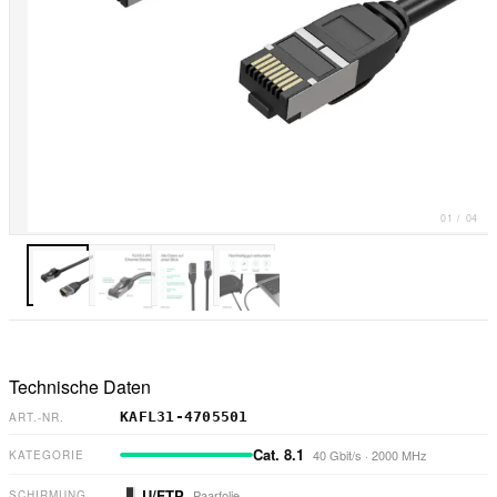
01
/
04
Technische Daten
KAFL31-4705501
ART.-NR.
Cat. 8.1
40 Gbit/s
·
2000 MHz
KATEGORIE
U/FTP
Paarfolie
SCHIRMUNG