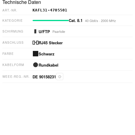
Technische Daten
KAFL31-4705501
ART.-NR.
Cat. 8.1
40 Gbit/s
·
2000 MHz
KATEGORIE
U/FTP
Paarfolie
SCHIRMUNG
RJ45 Stecker
ANSCHLUSS
Schwarz
FARBE
Rundkabel
KABELFORM
DE 90158231
WEEE-REG.-NR.