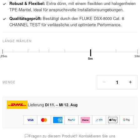
Robust & Flexibel:
Extra dünn, mit einem flexiblen und halogenfreien
✓
TPE-Mantel, ideal für anspruchsvolle Installationsumgebungen.
Qualitätsgeprüft:
Bestätigt durch den FLUKE DSX-8000 Cat. 8
✓
CHANNEL TEST für verlässliche und optimierte Performance.
LÄNGE WÄHLEN
,25m
10
5m
1
−
+
MENGE
Lieferung
Di 11. – Mi 12. Aug
Fragen zu diesem Produkt? Kontaktieren Sie uns