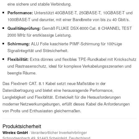
eine sichere und stabile Verbindung.
Performance:
Unterstützt 40GBASE-T, 25GBASE-T, 10GBASE-T und
1000BASE-T und darunter, mit einer Bandbreite von bis zu 40 Gbit/s.
Qualitätsprüfung:
Gemäß FLUKE DSX-8000 Cat. 8 CHANNEL TEST
2000 MHz für erstklassige Leistung.
Schirmung:
ALU Folie kaschierte PIMF-Schirmung für 100%ige
Signalintegrität und Störsicherheit.
Flexibilität:
Extra dünnes und flexibles TPE-Rundkabel mit Knickschutz
und Rastnasenschutz, ideal für komplexe Verkabelungsszenarien und
beengte Räume.
Das Flexline® CAT. 8.1 Kabel setzt neue Maßstäbe in der
Datenübertragung und bietet eine herausragende Performance,
Langlebigkeit und Flexibilität. Entwickelt für die Herausforderungen
moderner Netzwerkumgebungen, erfüllt dieses Kabel die Anforderungen
von Profis und Enthusiasten gleichermaßen.
Produktsicherheit
Wirelex GmbH
· Verantwortlicher Inverkehrbringer
Schnodsenbach 49, 91443 Scheinfeld, Deutschland