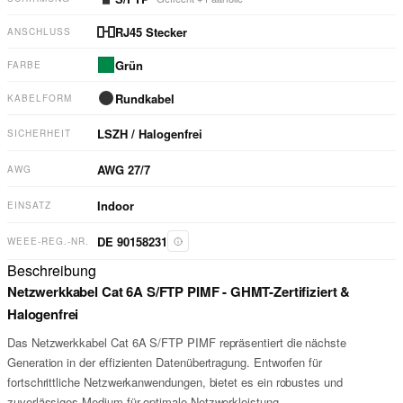
RJ45 Stecker
ANSCHLUSS
Grün
FARBE
Rundkabel
KABELFORM
LSZH / Halogenfrei
SICHERHEIT
AWG
27/7
AWG
Indoor
EINSATZ
DE 90158231
WEEE-REG.-NR.
Beschreibung
Netzwerkkabel Cat 6A S/FTP PIMF - GHMT-Zertifiziert &
Halogenfrei
Das Netzwerkkabel Cat 6A S/FTP PIMF repräsentiert die nächste
Generation in der effizienten Datenübertragung. Entworfen für
fortschrittliche Netzwerkanwendungen, bietet es ein robustes und
zuverlässiges Medium für optimale Netzwerkleistung.