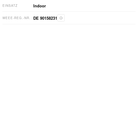
Indoor
EINSATZ
DE 90158231
WEEE-REG.-NR.