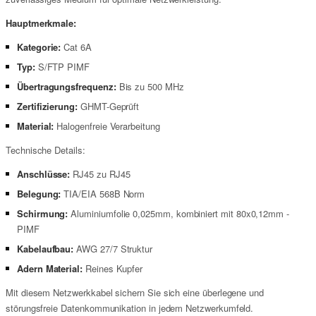
Hauptmerkmale:
Kategorie:
Cat 6A
Typ:
S/FTP PIMF
Übertragungsfrequenz:
Bis zu 500 MHz
Zertifizierung:
GHMT-Geprüft
Material:
Halogenfreie Verarbeitung
Technische Details:
Anschlüsse:
RJ45 zu RJ45
Belegung:
TIA/EIA 568B Norm
Schirmung:
Aluminiumfolie 0,025mm, kombiniert mit 80x0,12mm -
PIMF
Kabelaufbau:
AWG 27/7 Struktur
Adern Material:
Reines Kupfer
Mit diesem Netzwerkkabel sichern Sie sich eine überlegene und
störungsfreie Datenkommunikation in jedem Netzwerkumfeld.