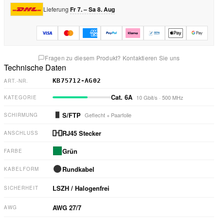
Lieferung
Fr 7. – Sa 8. Aug
Fragen zu diesem Produkt? Kontaktieren Sie uns
Technische Daten
KB75712-AG02
ART.-NR.
Cat. 6A
10 Gbit/s
·
500 MHz
KATEGORIE
S/FTP
Geflecht + Paarfolie
SCHIRMUNG
RJ45 Stecker
ANSCHLUSS
Grün
FARBE
Rundkabel
KABELFORM
LSZH / Halogenfrei
SICHERHEIT
AWG
27/7
AWG