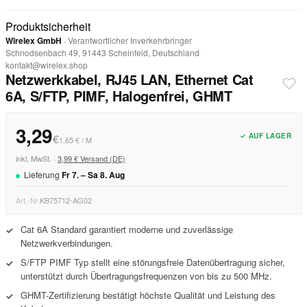
Produktsicherheit
Wirelex GmbH
· Verantwortlicher Inverkehrbringer
Schnodsenbach 49, 91443 Scheinfeld, Deutschland
kontakt@wirelex.shop
Netzwerkkabel, RJ45 LAN, Ethernet Cat
6A, S/FTP, PIMF, Halogenfrei, GHMT
3,29
✓ AUF LAGER
€
1,65 € / M
inkl. MwSt. ·
3,99 € Versand (DE)
Lieferung
Fr
7
. –
Sa
8
.
Aug
Art.-Nr.
KB75712-AG02
Cat 6A Standard garantiert moderne und zuverlässige
✓
Netzwerkverbindungen.
S/FTP PIMF Typ stellt eine störungsfreie Datenübertragung sicher,
✓
unterstützt durch Übertragungsfrequenzen von bis zu 500 MHz.
GHMT-Zertifizierung bestätigt höchste Qualität und Leistung des
✓