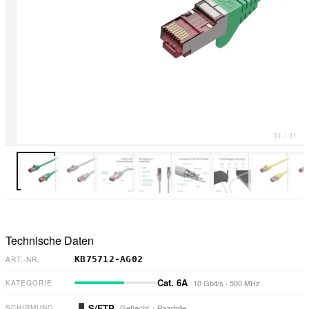
01
/
11
Technische Daten
KB75712-AG02
ART.-NR.
Cat. 6A
10 Gbit/s
·
500 MHz
KATEGORIE
S/FTP
Geflecht + Paarfolie
SCHIRMUNG