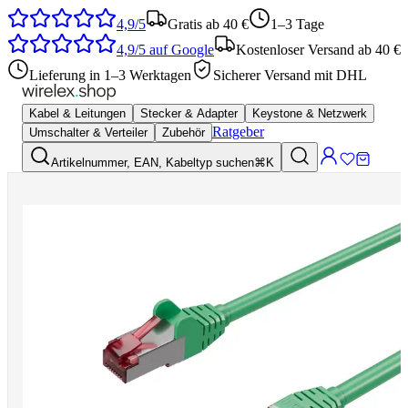
4,9/5
Gratis ab 40 €
1–3 Tage
4,9/5
auf Google
Kostenloser Versand ab 40 €
Lieferung in 1–3 Werktagen
Sicherer Versand mit DHL
Kabel & Leitungen
Stecker & Adapter
Keystone & Netzwerk
Ratgeber
Umschalter & Verteiler
Zubehör
Artikelnummer, EAN, Kabeltyp suchen
⌘K