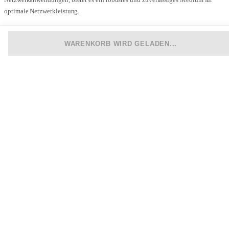
optimale Netzwerkleistung.
Hauptmerkmale:
WARENKORB WIRD GELADEN...
Kategorie:
Cat 6A
Typ:
S/FTP PIMF
Übertragungsfrequenz:
Bis zu 500 MHz
Zertifizierung:
GHMT-Geprüft
Material:
Halogenfreie Verarbeitung
Technische Details:
Anschlüsse:
RJ45 zu RJ45
Belegung:
TIA/EIA 568B Norm
Schirmung:
Aluminiumfolie 0,025mm, kombiniert mit 80x0,12mm - PIMF
Kabelaufbau:
AWG 27/7 Struktur
Adern Material:
Reines Kupfer
Mit diesem Netzwerkkabel sichern Sie sich eine überlegene und störungsfreie
Datenkommunikation in jedem Netzwerkumfeld.