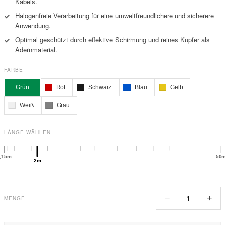
Kabels.
Halogenfreie Verarbeitung für eine umweltfreundlichere und sicherere
✓
Anwendung.
Optimal geschützt durch effektive Schirmung und reines Kupfer als
✓
Adernmaterial.
FARBE
Grün
Rot
Schwarz
Blau
Gelb
Weiß
Grau
LÄNGE WÄHLEN
,15m
50
2m
1
−
+
MENGE