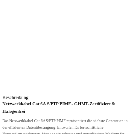
Beschreibung
Netzwerkkabel Cat 6A S/FTP PIMF - GHMT-Zertifiziert &
Halogenfrei
Das Netzwerkkabel Cat 6A S/FTP PIMF repräsentiert die nächste Generation in
der effizienten Datenübertragung. Entworfen für fortschrittliche
Netzwerkanwendungen, bietet es ein robustes und zuverlässiges Medium für