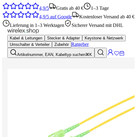
4,9/5
Gratis ab 40 €
1–3 Tage
4,9/5
auf Google
Kostenloser Versand ab 40 €
Lieferung in 1–3 Werktagen
Sicherer Versand mit DHL
Kabel & Leitungen
Stecker & Adapter
Keystone & Netzwerk
Ratgeber
Umschalter & Verteiler
Zubehör
Artikelnummer, EAN, Kabeltyp suchen
⌘K