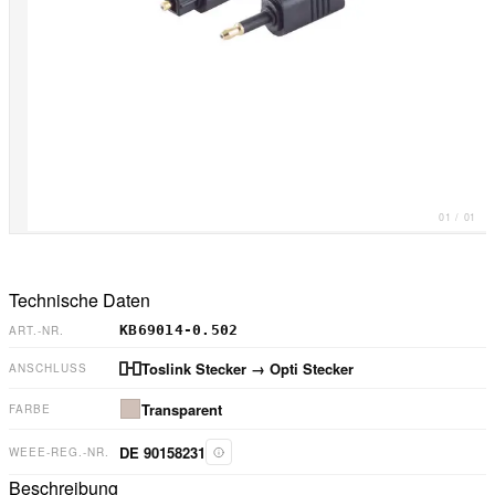
01
/
01
Technische Daten
KB69014-0.502
ART.-NR.
Toslink Stecker
→ Opti Stecker
ANSCHLUSS
Transparent
FARBE
DE 90158231
WEEE-REG.-NR.
Beschreibung