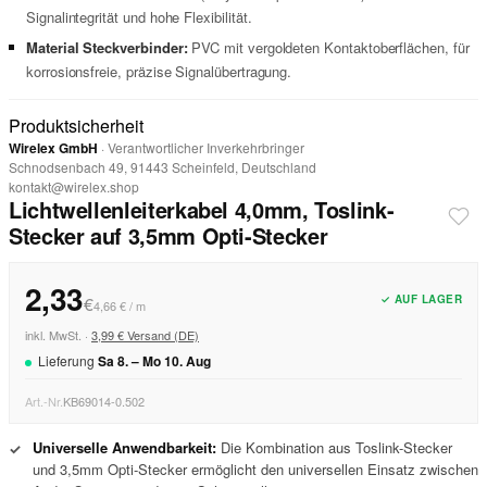
Signalintegrität und hohe Flexibilität.
Material Steckverbinder:
PVC mit vergoldeten Kontaktoberflächen, für
korrosionsfreie, präzise Signalübertragung.
Produktsicherheit
Wirelex GmbH
· Verantwortlicher Inverkehrbringer
Schnodsenbach 49, 91443 Scheinfeld, Deutschland
kontakt@wirelex.shop
Lichtwellenleiterkabel 4,0mm, Toslink-
Stecker auf 3,5mm Opti-Stecker
2,33
✓ AUF LAGER
€
4,66 € / m
inkl. MwSt. ·
3,99 € Versand (DE)
Lieferung
Sa
8
. –
Mo
10
.
Aug
Art.-Nr.
KB69014-0.502
Universelle Anwendbarkeit:
Die Kombination aus Toslink-Stecker
✓
und 3,5mm Opti-Stecker ermöglicht den universellen Einsatz zwischen