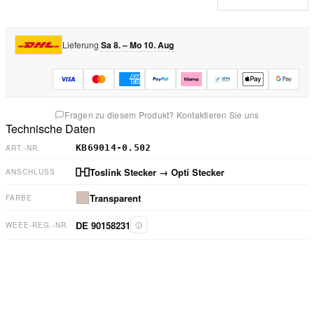
Lieferung
Sa 8. – Mo 10. Aug
Fragen zu diesem Produkt? Kontaktieren Sie uns
Technische Daten
KB69014-0.502
ART.-NR.
Toslink Stecker
→ Opti Stecker
ANSCHLUSS
Transparent
FARBE
DE 90158231
WEEE-REG.-NR.