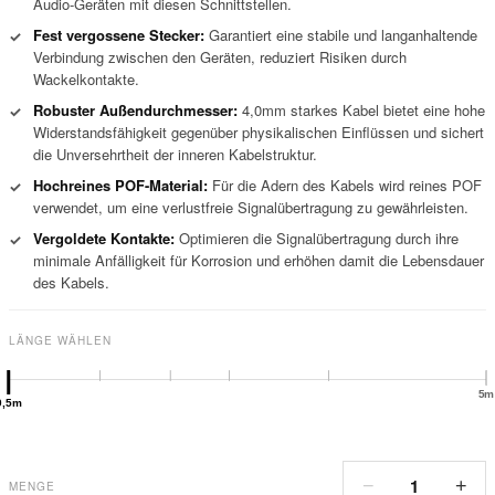
Audio-Geräten mit diesen Schnittstellen.
Fest vergossene Stecker:
Garantiert eine stabile und langanhaltende
✓
Verbindung zwischen den Geräten, reduziert Risiken durch
Wackelkontakte.
Robuster Außendurchmesser:
4,0mm starkes Kabel bietet eine hohe
✓
Widerstandsfähigkeit gegenüber physikalischen Einflüssen und sichert
die Unversehrtheit der inneren Kabelstruktur.
Hochreines POF-Material:
Für die Adern des Kabels wird reines POF
✓
verwendet, um eine verlustfreie Signalübertragung zu gewährleisten.
Vergoldete Kontakte:
Optimieren die Signalübertragung durch ihre
✓
minimale Anfälligkeit für Korrosion und erhöhen damit die Lebensdauer
des Kabels.
LÄNGE WÄHLEN
5m
0,5m
1
−
+
MENGE