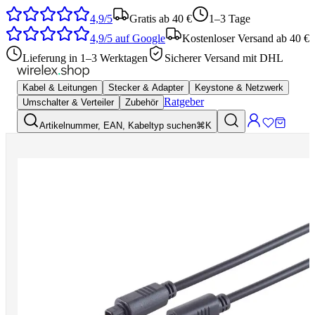
4,9/5
Gratis ab 40 €
1–3 Tage
4,9/5
auf Google
Kostenloser Versand ab 40 €
Lieferung in 1–3 Werktagen
Sicherer Versand mit DHL
Kabel & Leitungen
Stecker & Adapter
Keystone & Netzwerk
Ratgeber
Umschalter & Verteiler
Zubehör
Artikelnummer, EAN, Kabeltyp suchen
⌘K