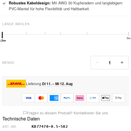
Robustes Kabeldesign:
Mit AWG 30 Kupferadern und langlebigem
✓
PVC-Mantel für hohe Flexibilität und Haltbarkeit.
LÄNGE WÄHLEN
5m
0,5m
1
−
+
MENGE
Lieferung
Di 11. – Mi 12. Aug
Fragen zu diesem Produkt? Kontaktieren Sie uns
Technische Daten
KB77470-0.5-502
ART.-NR.