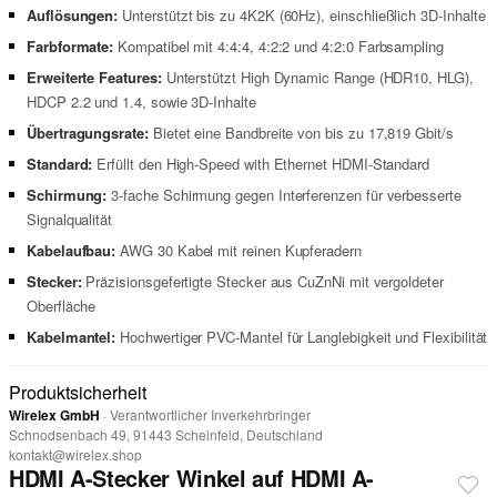
Auflösungen:
Unterstützt bis zu 4K2K (60Hz), einschließlich 3D-Inhalte
Farbformate:
Kompatibel mit 4:4:4, 4:2:2 und 4:2:0 Farbsampling
Erweiterte Features:
Unterstützt High Dynamic Range (HDR10, HLG),
HDCP 2.2 und 1.4, sowie 3D-Inhalte
Übertragungsrate:
Bietet eine Bandbreite von bis zu 17,819 Gbit/s
Standard:
Erfüllt den High-Speed with Ethernet HDMI-Standard
Schirmung:
3-fache Schirmung gegen Interferenzen für verbesserte
Signalqualität
Kabelaufbau:
AWG 30 Kabel mit reinen Kupferadern
Stecker:
Präzisionsgefertigte Stecker aus CuZnNi mit vergoldeter
Oberfläche
Kabelmantel:
Hochwertiger PVC-Mantel für Langlebigkeit und Flexibilität
Produktsicherheit
Wirelex GmbH
· Verantwortlicher Inverkehrbringer
Schnodsenbach 49, 91443 Scheinfeld, Deutschland
kontakt@wirelex.shop
HDMI A-Stecker Winkel auf HDMI A-