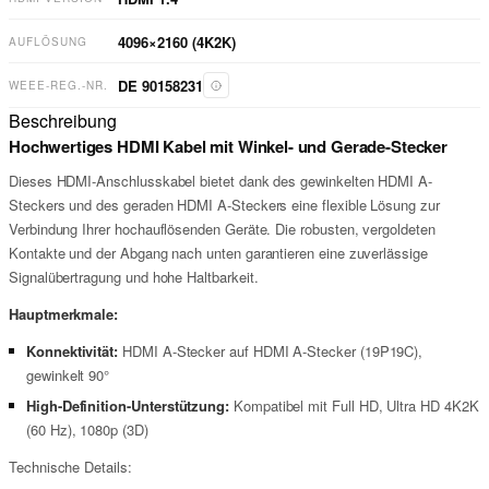
4096×2160 (4K2K)
AUFLÖSUNG
DE 90158231
WEEE-REG.-NR.
Beschreibung
Hochwertiges HDMI Kabel mit Winkel- und Gerade-Stecker
Dieses HDMI-Anschlusskabel bietet dank des gewinkelten HDMI A-
Steckers und des geraden HDMI A-Steckers eine flexible Lösung zur
Verbindung Ihrer hochauflösenden Geräte. Die robusten, vergoldeten
Kontakte und der Abgang nach unten garantieren eine zuverlässige
Signalübertragung und hohe Haltbarkeit.
Hauptmerkmale:
Konnektivität:
HDMI A-Stecker auf HDMI A-Stecker (19P19C),
gewinkelt 90°
High-Definition-Unterstützung:
Kompatibel mit Full HD, Ultra HD 4K2K
(60 Hz), 1080p (3D)
Technische Details: