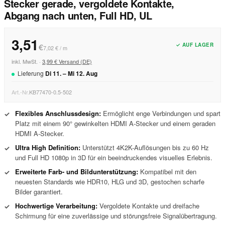
Stecker gerade, vergoldete Kontakte,
Abgang nach unten, Full HD, UL
3,51
✓ AUF LAGER
€
7,02 € / m
inkl. MwSt. ·
3,99 € Versand (DE)
Lieferung
Di
11
. –
Mi
12
.
Aug
Art.-Nr.
KB77470-0.5-502
Flexibles Anschlussdesign:
Ermöglicht enge Verbindungen und spart
✓
Platz mit einem 90° gewinkelten HDMI A-Stecker und einem geraden
HDMI A-Stecker.
Ultra High Definition:
Unterstützt 4K2K-Auflösungen bis zu 60 Hz
✓
und Full HD 1080p in 3D für ein beeindruckendes visuelles Erlebnis.
Erweiterte Farb- und Bildunterstützung:
Kompatibel mit den
✓
neuesten Standards wie HDR10, HLG und 3D, gestochen scharfe
Bilder garantiert.
Hochwertige Verarbeitung:
Vergoldete Kontakte und dreifache
✓
Schirmung für eine zuverlässige und störungsfreie Signalübertragung.