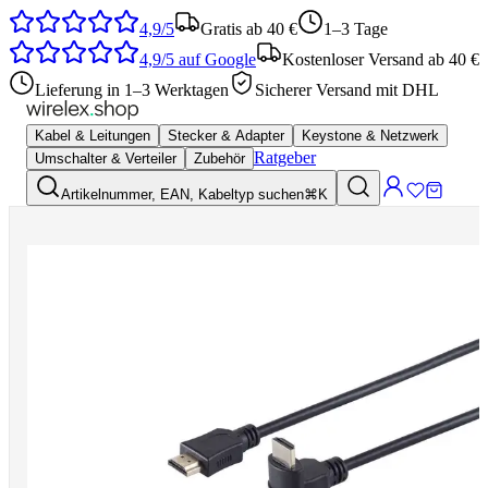
4,9/5
Gratis ab 40 €
1–3 Tage
4,9/5
auf Google
Kostenloser Versand ab 40 €
Lieferung in 1–3 Werktagen
Sicherer Versand mit DHL
Kabel & Leitungen
Stecker & Adapter
Keystone & Netzwerk
Ratgeber
Umschalter & Verteiler
Zubehör
Artikelnummer, EAN, Kabeltyp suchen
⌘K