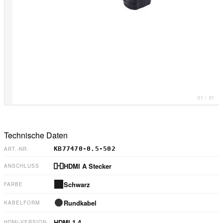
01
/
01
Technische Daten
KB77470-0.5-502
ART.-NR.
HDMI A Stecker
ANSCHLUSS
Schwarz
FARBE
Rundkabel
KABELFORM
HDMI
1.4
HDMI-VERSION