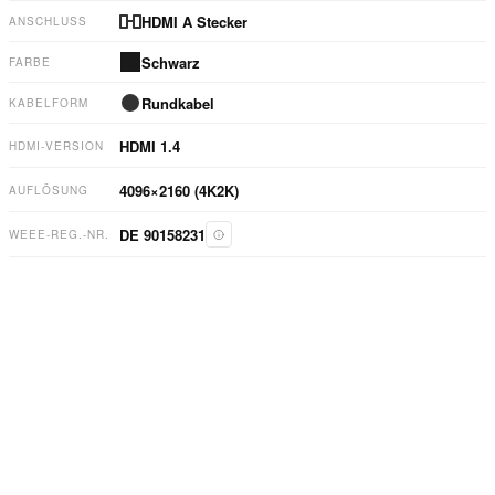
HDMI A Stecker
ANSCHLUSS
Schwarz
FARBE
Rundkabel
KABELFORM
HDMI
1.4
HDMI-VERSION
4096×2160 (4K2K)
AUFLÖSUNG
DE 90158231
WEEE-REG.-NR.