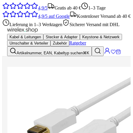
4,9/5
Gratis ab 40 €
1–3 Tage
4,9/5
auf Google
Kostenloser Versand ab 40 €
Lieferung in 1–3 Werktagen
Sicherer Versand mit DHL
Kabel & Leitungen
Stecker & Adapter
Keystone & Netzwerk
Ratgeber
Umschalter & Verteiler
Zubehör
Artikelnummer, EAN, Kabeltyp suchen
⌘K