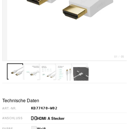
01
/
05
Technische Daten
KB77470-W02
ART.-NR.
HDMI A Stecker
ANSCHLUSS
Weiß
FARBE