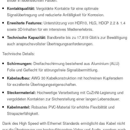
Bilder in lebensechten Farben.
Kontaktqualität:
Vergoldete Kontakte für eine optimale
Signalübertragung und reduzierte Anfälligkeit für Korrosion.
Erweiterte Features:
Unterstützung von HDR10, HLG, HDCP 2.2 & 1.4
sowie 3D-Inhalten für ein intensives Medienerlebnis.
Technische Kapazität:
Bandbreite bis zu 17,819 Gbit/s zur Bewältigung
auch anspruchsvollster Übertragungsanforderungen.
Technische Details:
Schirmungen:
Dreifachschirmung bestehend aus Aluminium (ALU)
Folie und Geflecht für störungsfreie Signalübermittlung.
Kabelaufbau:
AWG 30 Kabelkonstruktion mit hochreinen Kupferadern
für exzellente Übertragungseigenschaften.
Steckermaterial:
Hochwertige Verarbeitung mit CuZnNi-Legierung und
vergoldeten Kontakten zur Sicherstellung einer langen Lebensdauer.
Kabelmantel:
Robustes PVC-Material für erhöhte Flexibilität und
Strapazierfähigkeit.
Dank des High Speed with Ethernet Standards ermöglicht das Kabel nicht
nur die Übertragung von hochauflösendem Video und Audio, sondern auch