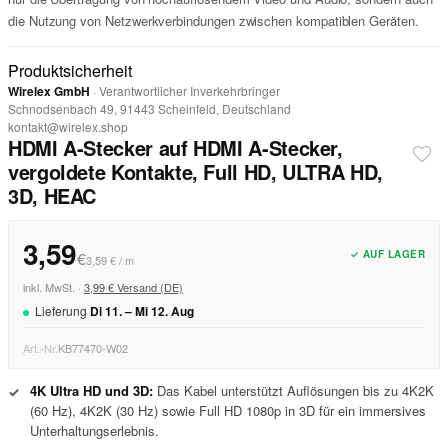
die Nutzung von Netzwerkverbindungen zwischen kompatiblen Geräten.
Produktsicherheit
Wirelex GmbH
· Verantwortlicher Inverkehrbringer
Schnodsenbach 49, 91443 Scheinfeld, Deutschland
kontakt@wirelex.shop
HDMI A-Stecker auf HDMI A-Stecker,
vergoldete Kontakte, Full HD, ULTRA HD,
3D, HEAC
3,59
✓ AUF LAGER
€
3,59 € / m
inkl. MwSt. ·
3,99 € Versand (DE)
Lieferung
Di
11
. –
Mi
12
.
Aug
Art.-Nr.
KB77470-W02
4K Ultra HD und 3D:
Das Kabel unterstützt Auflösungen bis zu 4K2K
✓
(60 Hz), 4K2K (30 Hz) sowie Full HD 1080p in 3D für ein immersives
Unterhaltungserlebnis.