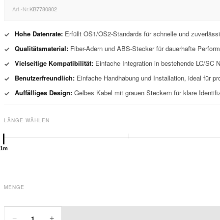
Art.-Nr.
KB7780802
Hohe Datenrate:
Erfüllt OS1/OS2-Standards für schnelle und zuverläss
✓
Qualitätsmaterial:
Fiber-Adern und ABS-Stecker für dauerhafte Perfor
✓
Vielseitige Kompatibilität:
Einfache Integration in bestehende LC/SC N
✓
Benutzerfreundlich:
Einfache Handhabung und Installation, ideal für 
✓
Auffälliges Design:
Gelbes Kabel mit grauen Steckern für klare Identif
✓
LÄNGE WÄHLEN
1m
MENGE
1
−
+