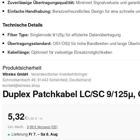
Zuverlässige Übertragungsqualität:
Minimiert Signalverluste und garanti
Einfache Handhabung:
Benutzerfreundliches Design für eine schnelle und
Technische Details
Fiber Type:
Singlemode 9/125µ für effiziente Datenübertragung
Übertragungsstandard:
OS1/OS2 für hohe Bandbreiten und lange Übert
Kabellänge:
Optimiert für vielseitige Einsatzmöglichkeiten
Produktsicherheit
Wirelex GmbH
· Verantwortlicher Inverkehrbringer
Schnodsenbach 49, 91443 Scheinfeld, Deutschland
kontakt@wirelex.shop
Duplex Patchkabel LC/SC 9/125µ,
5,32
€
5,32 € / m
inkl. MwSt. ·
3,99 € Versand (DE)
Lieferung
Fr
7
. –
Sa
8
.
Aug