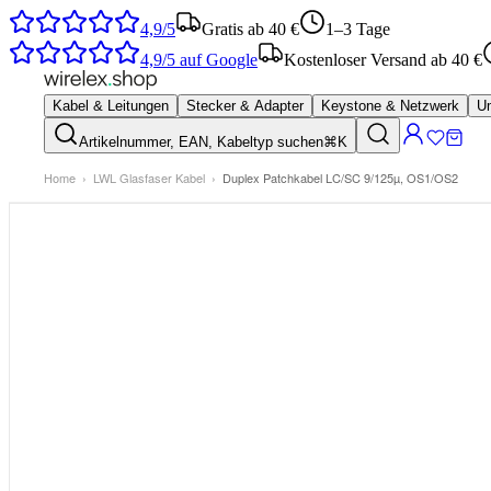
4,9/5
Gratis ab 40 €
1–3 Tage
4,9/5
auf Google
Kostenloser Versand ab 40 €
Kabel & Leitungen
Stecker & Adapter
Keystone & Netzwerk
Um
Artikelnummer, EAN, Kabeltyp suchen
⌘K
Home
›
LWL Glasfaser Kabel
›
Duplex Patchkabel LC/SC 9/125µ, OS1/OS2