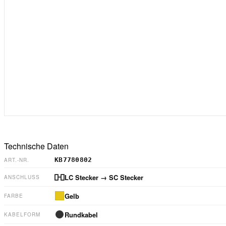
Technische Daten
KB7780802
ART.-NR.
LC Stecker
→ SC Stecker
ANSCHLUSS
Gelb
FARBE
Rundkabel
KABELFORM