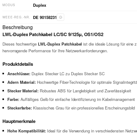
Duplex
MODUS
DE 90158231
WEEE-REG.-NR.
Beschreibung
LWL-Duplex Patchkabel LC/SC 9/125µ, OS1/OS2
Dieses hochwertige
LWL-Duplex Patchkabel
ist die ideale Lösung für eine
hervorragende Performance für Ihre Netzwerkanforderungen.
Produktdetails
Anschlüsse:
Duplex Stecker LC zu Duplex Stecker SC
Adern Material:
Hochwertige Fiber-Technologie für optimale Signalintegrit
Stecker Material:
Robustes ABS für Langlebigkeit und Zuverlässigkeit
Farbe:
Auffälliges Gelb für einfache Identifizierung im Kabelmanagement
Steckerfarbe:
Klassisches Grau für ein professionelles Erscheinungsbild
Hauptmerkmale
Hohe Kompatibilität:
Ideal für die Verwendung in verschiedensten Net