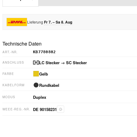
Lieferung
Fr 7. – Sa 8. Aug
Technische Daten
KB7780802
ART.-NR.
LC Stecker
→ SC Stecker
ANSCHLUSS
Gelb
FARBE
Rundkabel
KABELFORM
Duplex
MODUS
DE 90158231
WEEE-REG.-NR.