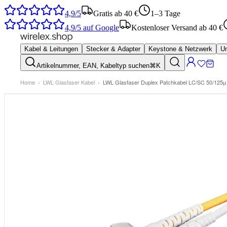
4,9/5
Gratis ab 40 €
1–3 Tage
4,9/5
auf Google
Kostenloser Versand ab 40 €
Kabel & Leitungen
Stecker & Adapter
Keystone & Netzwerk
Um
Artikelnummer, EAN, Kabeltyp suchen
⌘K
Home
›
LWL Glasfaser Kabel
›
LWL Glasfaser Duplex Patchkabel LC/SC 50/125