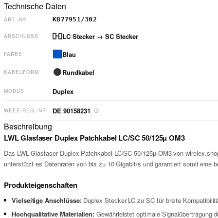
Technische Daten
KB77951/302
ART.-NR.
LC Stecker
→ SC Stecker
ANSCHLUSS
Blau
FARBE
Rundkabel
KABELFORM
Duplex
MODUS
DE 90158231
WEEE-REG.-NR.
Beschreibung
LWL Glasfaser Duplex Patchkabel LC/SC 50/125µ OM3
Das LWL Glasfaser Duplex Patchkabel LC/SC 50/125µ OM3 von wirelex.shop b
unterstützt es Datenraten von bis zu 10 Gigabit/s und garantiert somit eine
Produkteigenschaften
Vielseitige Anschlüsse:
Duplex Stecker LC zu SC für breite Kompatibilit
Hochqualitative Materialien:
Gewährleistet optimale Signalübertragung du