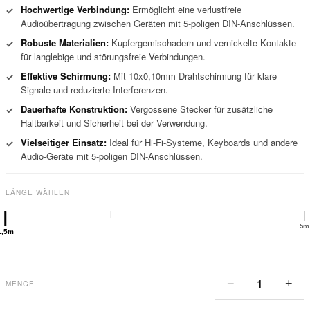
Hochwertige Verbindung:
Ermöglicht eine verlustfreie
✓
Audioübertragung zwischen Geräten mit 5-poligen DIN-Anschlüssen.
Robuste Materialien:
Kupfergemischadern und vernickelte Kontakte
✓
für langlebige und störungsfreie Verbindungen.
Effektive Schirmung:
Mit 10x0,10mm Drahtschirmung für klare
✓
Signale und reduzierte Interferenzen.
Dauerhafte Konstruktion:
Vergossene Stecker für zusätzliche
✓
Haltbarkeit und Sicherheit bei der Verwendung.
Vielseitiger Einsatz:
Ideal für Hi-Fi-Systeme, Keyboards und andere
✓
Audio-Geräte mit 5-poligen DIN-Anschlüssen.
LÄNGE WÄHLEN
5m
1,5m
1
−
+
MENGE