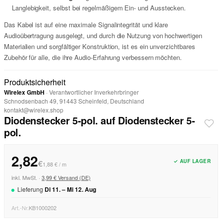
Langlebigkeit, selbst bei regelmäßigem Ein- und Ausstecken.
Das Kabel ist auf eine maximale Signalintegrität und klare
Audioübertragung ausgelegt, und durch die Nutzung von hochwertigen
Materialien und sorgfältiger Konstruktion, ist es ein unverzichtbares
Zubehör für alle, die ihre Audio-Erfahrung verbessern möchten.
Produktsicherheit
Wirelex GmbH
· Verantwortlicher Inverkehrbringer
Schnodsenbach 49, 91443 Scheinfeld, Deutschland
kontakt@wirelex.shop
Diodenstecker 5-pol. auf Diodenstecker 5-
pol.
2,82
✓ AUF LAGER
€
1,88 € / m
inkl. MwSt. ·
3,99 € Versand (DE)
Lieferung
Di
11
. –
Mi
12
.
Aug
Art.-Nr.
KB1000202