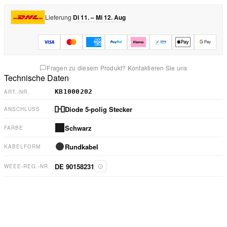
Lieferung
Di 11. – Mi 12. Aug
Fragen zu diesem Produkt? Kontaktieren Sie uns
Technische Daten
KB1000202
ART.-NR.
Diode 5-polig Stecker
ANSCHLUSS
Schwarz
FARBE
Rundkabel
KABELFORM
DE 90158231
WEEE-REG.-NR.