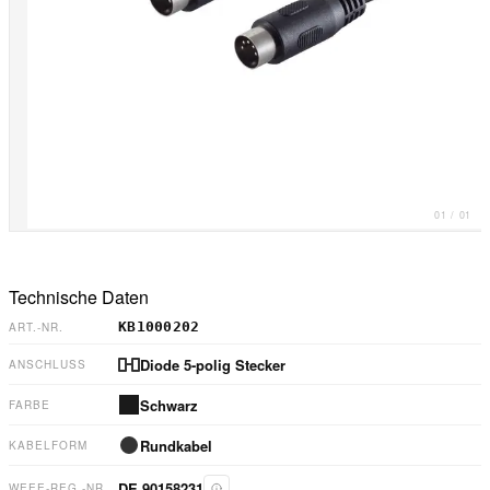
01
/
01
Technische Daten
KB1000202
ART.-NR.
Diode 5-polig Stecker
ANSCHLUSS
Schwarz
FARBE
Rundkabel
KABELFORM
DE 90158231
WEEE-REG.-NR.