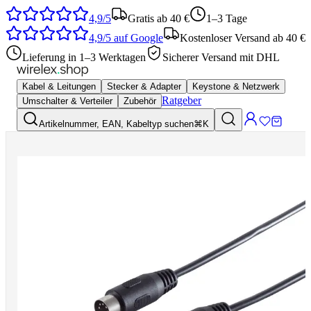
4,9/5
Gratis ab 40 €
1–3 Tage
4,9/5
auf Google
Kostenloser Versand ab 40 €
Lieferung in 1–3 Werktagen
Sicherer Versand mit DHL
Kabel & Leitungen
Stecker & Adapter
Keystone & Netzwerk
Ratgeber
Umschalter & Verteiler
Zubehör
Artikelnummer, EAN, Kabeltyp suchen
⌘K