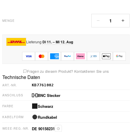
1
−
+
MENGE
Lieferung
Di 11. – Mi 12. Aug
Fragen zu diesem Produkt? Kontaktieren Sie uns
Technische Daten
KB7761002
ART.-NR.
BNC Stecker
ANSCHLUSS
Schwarz
FARBE
Rundkabel
KABELFORM
DE 90158231
WEEE-REG.-NR.