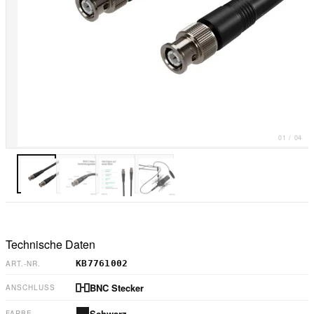
01
/
04
Technische Daten
KB7761002
ART.-NR.
BNC Stecker
ANSCHLUSS
Schwarz
FARBE