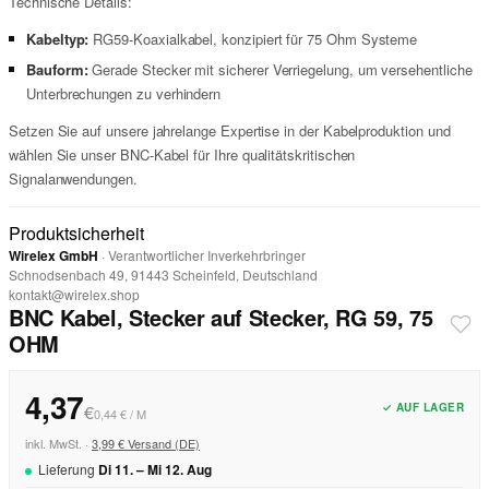
Technische Details:
Kabeltyp:
RG59-Koaxialkabel, konzipiert für 75 Ohm Systeme
Bauform:
Gerade Stecker mit sicherer Verriegelung, um versehentliche
Unterbrechungen zu verhindern
Setzen Sie auf unsere jahrelange Expertise in der Kabelproduktion und
wählen Sie unser BNC-Kabel für Ihre qualitätskritischen
Signalanwendungen.
Produktsicherheit
Wirelex GmbH
· Verantwortlicher Inverkehrbringer
Schnodsenbach 49, 91443 Scheinfeld, Deutschland
kontakt@wirelex.shop
BNC Kabel, Stecker auf Stecker, RG 59, 75
OHM
4,37
✓ AUF LAGER
€
0,44 € / M
inkl. MwSt. ·
3,99 € Versand (DE)
Lieferung
Di
11
. –
Mi
12
.
Aug