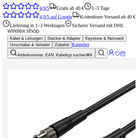
4,9/5
Gratis ab 40 €
1–3 Tage
4,9/5
auf Google
Kostenloser Versand ab 40 €
Lieferung in 1–3 Werktagen
Sicherer Versand mit DHL
Kabel & Leitungen
Stecker & Adapter
Keystone & Netzwerk
Ratgeber
Umschalter & Verteiler
Zubehör
Artikelnummer, EAN, Kabeltyp suchen
⌘K