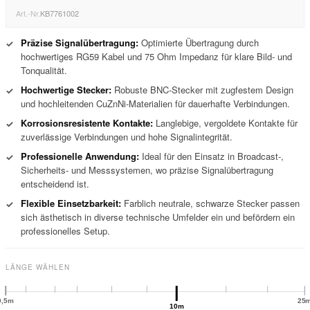
Art.-Nr.
KB7761002
Präzise Signalübertragung:
Optimierte Übertragung durch
✓
hochwertiges RG59 Kabel und 75 Ohm Impedanz für klare Bild- und
Tonqualität.
Hochwertige Stecker:
Robuste BNC-Stecker mit zugfestem Design
✓
und hochleitenden CuZnNi-Materialien für dauerhafte Verbindungen.
Korrosionsresistente Kontakte:
Langlebige, vergoldete Kontakte für
✓
zuverlässige Verbindungen und hohe Signalintegrität.
Professionelle Anwendung:
Ideal für den Einsatz in Broadcast-,
✓
Sicherheits- und Messsystemen, wo präzise Signalübertragung
entscheidend ist.
Flexible Einsetzbarkeit:
Farblich neutrale, schwarze Stecker passen
✓
sich ästhetisch in diverse technische Umfelder ein und befördern ein
professionelles Setup.
LÄNGE WÄHLEN
0,5m
25
10m