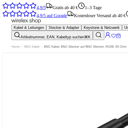
4,9/5
Gratis ab 40 €
1–3 Tage
4,9/5
auf Google
Kostenloser Versand ab 40 €
Kabel & Leitungen
Stecker & Adapter
Keystone & Netzwerk
Um
Artikelnummer, EAN, Kabeltyp suchen
⌘K
Home
›
BNC Kabel
›
BNC Kabel, BNC-Stecker auf BNC-Stecker, RG58, 50 Ohm