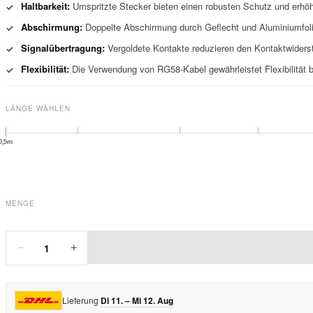
Haltbarkeit:
Umspritzte Stecker bieten einen robusten Schutz und erhöh
✓
Abschirmung:
Doppelte Abschirmung durch Geflecht und Aluminiumfolie
✓
Signalübertragung:
Vergoldete Kontakte reduzieren den Kontaktwiderst
✓
Flexibilität:
Die Verwendung von RG58-Kabel gewährleistet Flexibilität be
✓
LÄNGE WÄHLEN
0,5m
MENGE
1
−
+
Lieferung
Di 11. – Mi 12. Aug