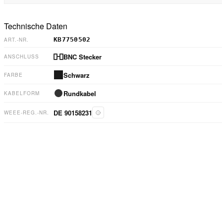
Technische Daten
KB7750502
ART.-NR.
BNC Stecker
ANSCHLUSS
Schwarz
FARBE
Rundkabel
KABELFORM
DE 90158231
WEEE-REG.-NR.