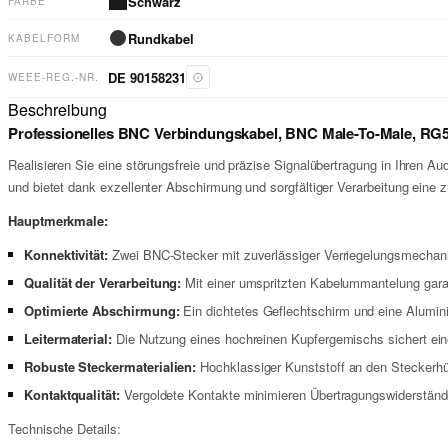
Schwarz
FARBE
Rundkabel
KABELFORM
DE 90158231
WEEE-REG.-NR.
Beschreibung
Professionelles BNC Verbindungskabel, BNC Male-To-Male, RG
Realisieren Sie eine störungsfreie und präzise Signalübertragung in Ihren 
und bietet dank exzellenter Abschirmung und sorgfältiger Verarbeitung eine 
Hauptmerkmale:
Konnektivität:
Zwei BNC-Stecker mit zuverlässiger Verriegelungsmechanik 
Qualität der Verarbeitung:
Mit einer umspritzten Kabelummantelung garant
Optimierte Abschirmung:
Ein dichtetes Geflechtschirm und eine Alumini
Leitermaterial:
Die Nutzung eines hochreinen Kupfergemischs sichert eine 
Robuste Steckermaterialien:
Hochklassiger Kunststoff an den Steckerhül
Kontaktqualität:
Vergoldete Kontakte minimieren Übertragungswiderstände
Technische Details: