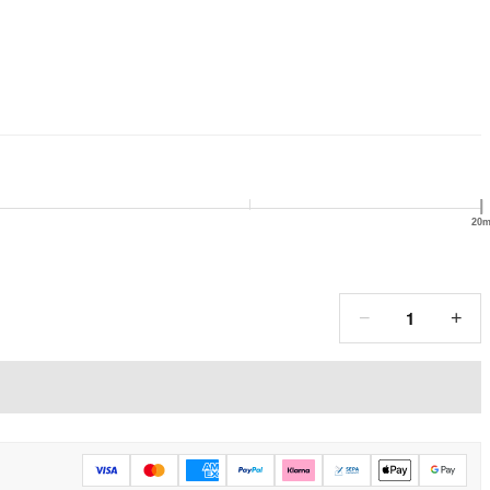
20
1
−
+