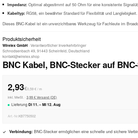
Impedanz:
Optimal abgestimmt auf 50 Ohm für eine konsistente Signalüb
Kabeltyp:
RG58, ein bewährter Standard für Flexibilität und Langlebigkeit.
Dieses BNC-Kabel ist ein unverzichtbares Werkzeug für Fachleute im Broadca
Produktsicherheit
Wirelex GmbH
· Verantwortlicher Inverkehrbringer
Schnodsenbach 49, 91443 Scheinfeld, Deutschland
kontakt@wirelex.shop
BNC Kabel, BNC-Stecker auf BNC-
2,93
€
0,59 € / m
inkl. MwSt. ·
3,99 € Versand (DE)
Lieferung
Di
11
. –
Mi
12
.
Aug
Art.-Nr.
KB7750502
Verbindung:
BNC-Stecker ermöglichen eine schnelle und sichere Verbin
✓