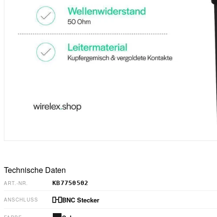
Technische Daten
KB7750502
ART.-NR.
BNC Stecker
ANSCHLUSS