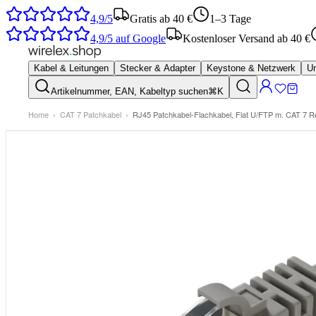
4,9/5
Gratis ab 40 €
1–3 Tage
4,9/5
auf Google
Kostenloser Versand ab 40 €
Kabel & Leitungen
Stecker & Adapter
Keystone & Netzwerk
Um
Artikelnummer, EAN, Kabeltyp suchen
⌘K
Home
›
CAT 7 Patchkabel
›
RJ45 Patchkabel-Flachkabel, Flat U/FTP m. CAT 7 Ro