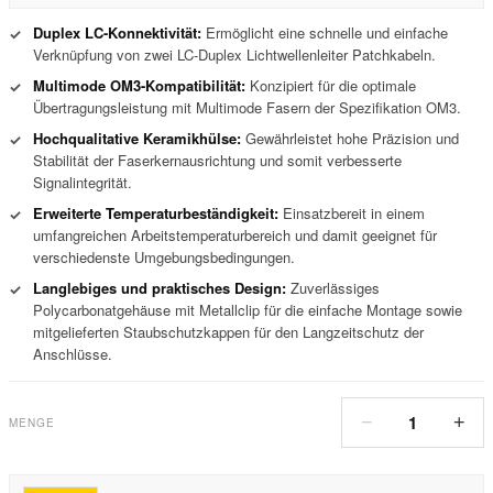
Duplex LC-Konnektivität:
Ermöglicht eine schnelle und einfache
✓
Verknüpfung von zwei LC-Duplex Lichtwellenleiter Patchkabeln.
Multimode OM3-Kompatibilität:
Konzipiert für die optimale
✓
Übertragungsleistung mit Multimode Fasern der Spezifikation OM3.
Hochqualitative Keramikhülse:
Gewährleistet hohe Präzision und
✓
Stabilität der Faserkernausrichtung und somit verbesserte
Signalintegrität.
Erweiterte Temperaturbeständigkeit:
Einsatzbereit in einem
✓
umfangreichen Arbeitstemperaturbereich und damit geeignet für
verschiedenste Umgebungsbedingungen.
Langlebiges und praktisches Design:
Zuverlässiges
✓
Polycarbonatgehäuse mit Metallclip für die einfache Montage sowie
mitgelieferten Staubschutzkappen für den Langzeitschutz der
Anschlüsse.
1
−
+
MENGE