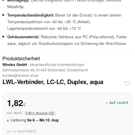
Metallclip
Temperaturbeständigkeit:
Bereit für den Einsatz in einem breiten
Temperaturspektrum von -40 bis +85 °C (Arbeit).
Lagertemperaturbereich von -40 bis +70 °C
Gehäusematerial:
Robustes Gehäuse aus PC (Polycarbonat), Farbe:
aqua, ergänzt um Staubschutzkappen zur Sicherung der Anschlüsse
Produktsicherheit
Wirelex GmbH
· Verantwortlicher Inverkehrbringer
Schnodsenbach 49, 91443 Scheinfeld, Deutschland
kontakt@wirelex.shop
LWL-Verbinder, LC-LC, Duplex, aqua
1,82
✓ AUF LAGER
€
inkl. MwSt. ·
3,99 € Versand (DE)
Lieferung
Sa
8
. –
Mo
10
.
Aug
Art.-Nr.
WL07-60012