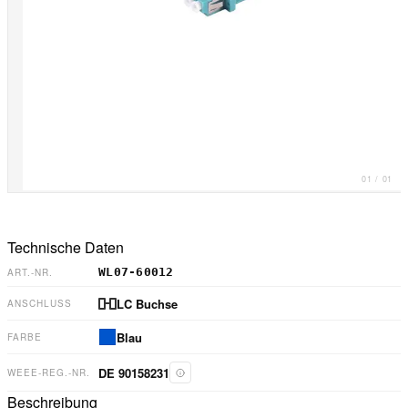
01
/
01
Technische Daten
WL07-60012
ART.-NR.
LC Buchse
ANSCHLUSS
Blau
FARBE
DE 90158231
WEEE-REG.-NR.
Beschreibung