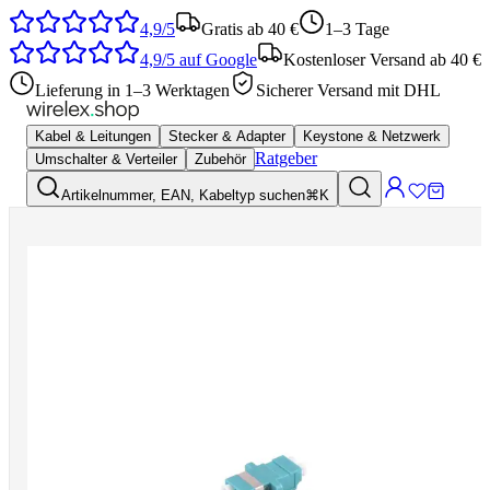
4,9/5
Gratis ab 40 €
1–3 Tage
4,9/5
auf Google
Kostenloser Versand ab 40 €
Lieferung in 1–3 Werktagen
Sicherer Versand mit DHL
Kabel & Leitungen
Stecker & Adapter
Keystone & Netzwerk
Ratgeber
Umschalter & Verteiler
Zubehör
Artikelnummer, EAN, Kabeltyp suchen
⌘K