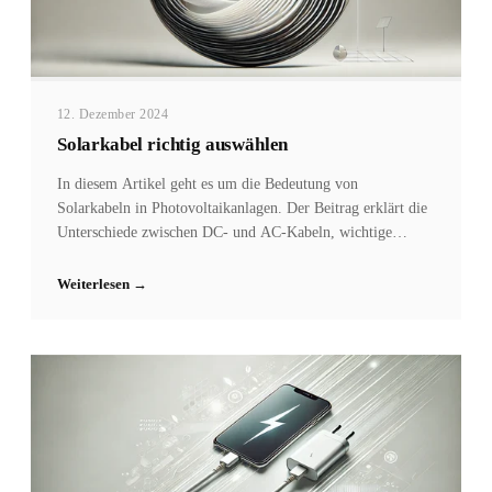
12. Dezember 2024
Solarkabel richtig auswählen
In diesem Artikel geht es um die Bedeutung von
Solarkabeln in Photovoltaikanlagen. Der Beitrag erklärt die
Unterschiede zwischen DC- und AC-Kabeln, wichtige
Normen wie EN 50618 und IEC 62930, und gibt praktische
Tipps zur Auswahl des richtigen Kabelquerschnitts, um
Weiterlesen →
Leistungsverluste zu vermeiden. Auch häufige Fehler wie
der Einsatz nicht zertifizierter oder nicht UV-beständiger
Kabel werden angesprochen. Mit diesen Informationen
optimieren Sie die Effizienz, Sicherheit und Langlebigkeit
Ihrer Photovoltaikanlage.