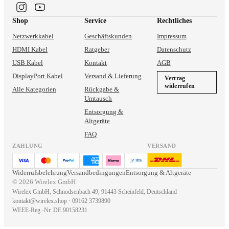
Shop
Service
Rechtliches
Netzwerkkabel
Geschäftskunden
Impressum
HDMI Kabel
Ratgeber
Datenschutz
USB Kabel
Kontakt
AGB
DisplayPort Kabel
Versand & Lieferung
Vertrag
widerrufen
Alle Kategorien
Rückgabe &
Umtausch
Entsorgung &
Altgeräte
FAQ
ZAHLUNG
VERSAND
Widerrufsbelehrung
Versandbedingungen
Entsorgung & Altgeräte
© 2026
Wirelex GmbH
Wirelex GmbH
,
Schnodsenbach 49, 91443 Scheinfeld, Deutschland
kontakt@wirelex.shop
·
09162 3739890
WEEE-Reg.-Nr.
DE 90158231