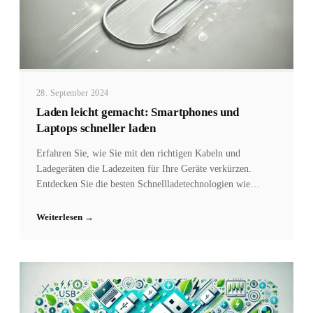
28. September 2024
Laden leicht gemacht: Smartphones und
Laptops schneller laden
Erfahren Sie, wie Sie mit den richtigen Kabeln und
Ladegeräten die Ladezeiten für Ihre Geräte verkürzen.
Entdecken Sie die besten Schnellladetechnologien wie
Power Delivery (PD) und Quick Charge, und laden Sie
sicher und effizient – egal ob Smartphone, Tablet oder
Weiterlesen →
Laptop.