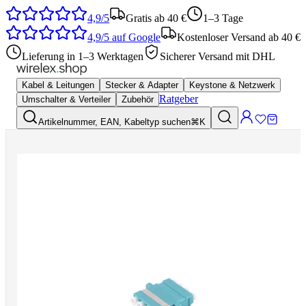
4,9/5
Gratis ab 40 €
1–3 Tage
4,9/5
auf Google
Kostenloser Versand ab 40 €
Lieferung in 1–3 Werktagen
Sicherer Versand mit DHL
Kabel & Leitungen
Stecker & Adapter
Keystone & Netzwerk
Ratgeber
Umschalter & Verteiler
Zubehör
Artikelnummer, EAN, Kabeltyp suchen
⌘K