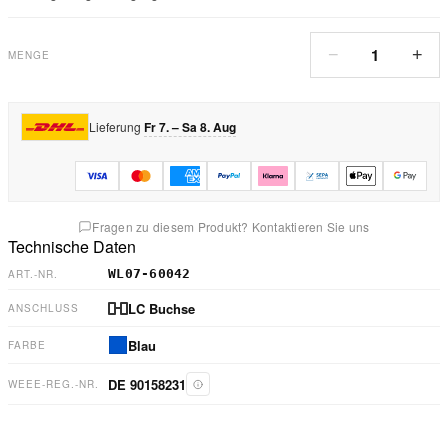
1
−
+
MENGE
Lieferung
Fr 7. – Sa 8. Aug
Fragen zu diesem Produkt? Kontaktieren Sie uns
Technische Daten
WL07-60042
ART.-NR.
LC Buchse
ANSCHLUSS
Blau
FARBE
DE 90158231
WEEE-REG.-NR.