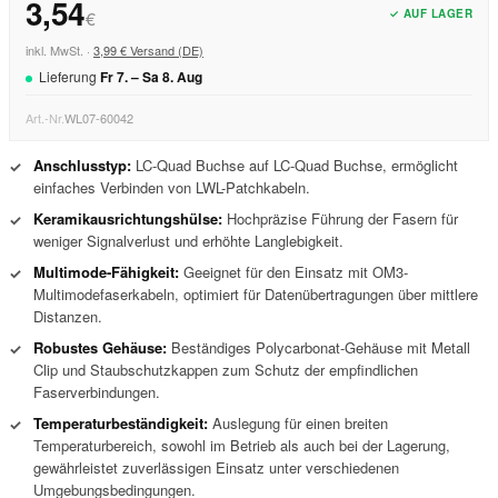
3,54
✓ AUF LAGER
€
inkl. MwSt. ·
3,99 € Versand (DE)
Lieferung
Fr
7
. –
Sa
8
.
Aug
Art.-Nr.
WL07-60042
Anschlusstyp:
LC-Quad Buchse auf LC-Quad Buchse, ermöglicht
✓
einfaches Verbinden von LWL-Patchkabeln.
Keramikausrichtungshülse:
Hochpräzise Führung der Fasern für
✓
weniger Signalverlust und erhöhte Langlebigkeit.
Multimode-Fähigkeit:
Geeignet für den Einsatz mit OM3-
✓
Multimodefaserkabeln, optimiert für Datenübertragungen über mittlere
Distanzen.
Robustes Gehäuse:
Beständiges Polycarbonat-Gehäuse mit Metall
✓
Clip und Staubschutzkappen zum Schutz der empfindlichen
Faserverbindungen.
Temperaturbeständigkeit:
Auslegung für einen breiten
✓
Temperaturbereich, sowohl im Betrieb als auch bei der Lagerung,
gewährleistet zuverlässigen Einsatz unter verschiedenen
Umgebungsbedingungen.