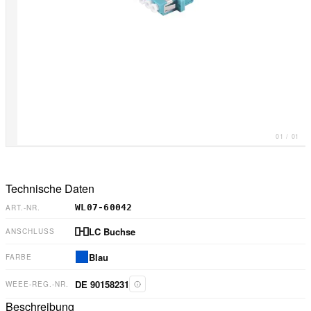
01
/
01
Technische Daten
WL07-60042
ART.-NR.
LC Buchse
ANSCHLUSS
Blau
FARBE
DE 90158231
WEEE-REG.-NR.
Beschreibung