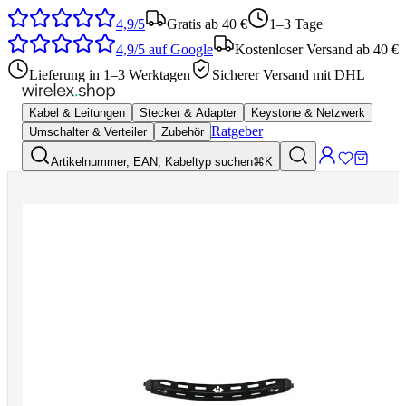
4,9/5
Gratis ab 40 €
1–3 Tage
4,9/5
auf Google
Kostenloser Versand ab 40 €
Lieferung in 1–3 Werktagen
Sicherer Versand mit DHL
Kabel & Leitungen
Stecker & Adapter
Keystone & Netzwerk
Ratgeber
Umschalter & Verteiler
Zubehör
Artikelnummer, EAN, Kabeltyp suchen
⌘K