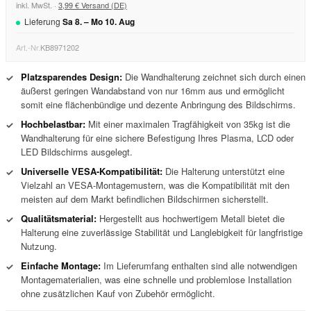
inkl. MwSt. ·
3,99 € Versand (DE)
Lieferung
Sa
8
. –
Mo
10
.
Aug
Art.-Nr.
KB8971202
Platzsparendes Design:
Die Wandhalterung zeichnet sich durch einen
✓
äußerst geringen Wandabstand von nur 16mm aus und ermöglicht
somit eine flächenbündige und dezente Anbringung des Bildschirms.
Hochbelastbar:
Mit einer maximalen Tragfähigkeit von 35kg ist die
✓
Wandhalterung für eine sichere Befestigung Ihres Plasma, LCD oder
LED Bildschirms ausgelegt.
Universelle VESA-Kompatibilität:
Die Halterung unterstützt eine
✓
Vielzahl an VESA-Montagemustern, was die Kompatibilität mit den
meisten auf dem Markt befindlichen Bildschirmen sicherstellt.
Qualitätsmaterial:
Hergestellt aus hochwertigem Metall bietet die
✓
Halterung eine zuverlässige Stabilität und Langlebigkeit für langfristige
Nutzung.
Einfache Montage:
Im Lieferumfang enthalten sind alle notwendigen
✓
Montagematerialien, was eine schnelle und problemlose Installation
ohne zusätzlichen Kauf von Zubehör ermöglicht.