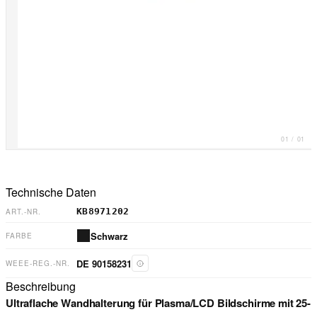
01
/
01
Technische Daten
KB8971202
ART.-NR.
Schwarz
FARBE
DE 90158231
WEEE-REG.-NR.
Beschreibung
Ultraflache Wandhalterung für Plasma/LCD Bildschirme mit 25-