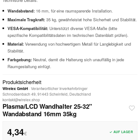
Technische Details:
Wandabstand:
16 mm, für eine raumsparende Installation.
Maximale Tragkraft:
35 kg, gewährleistet hohe Sicherheit und Stabilität.
VESA-Kompatibilität:
Unterstützt diverse VESA-Maße (bitte
spezifische Kompatibilitätsdaten im technischen Datenblatt prüfen).
Material:
Verwendung von hochwertigem Metall für Langlebigkeit und
Stabilität.
Farbgebung:
Neutral, damit die Halterung sich unauffällig in jede
Raumgestaltung einfügt.
Produktsicherheit
Wirelex GmbH
· Verantwortlicher Inverkehrbringer
Schnodsenbach 49, 91443 Scheinfeld, Deutschland
kontakt@wirelex.shop
Plasma/LCD Wandhalter 25-32"
Wandabstand 16mm 35kg
4,34
✓ AUF LAGER
€