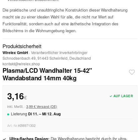
Die praktische und unaufdringliche Konstruktion dieser Wandhalterung
macht sie zu einer idealen Wahl für alle, die nicht nur Wert auf
Funktionalität, sondern auch auf eine ästhetische Integration des
Bildschirms in die Wohnumgebung legen.
Produktsicherheit
Wirelex GmbH
· Verantwortlicher Inverkehrbringer
Schnodsenbach 49, 91443 Scheinfeld, Deutschland
kontakt@wirelex.shop
Plasma/LCD Wandhalter 15-42"
Wandabstand 14mm 40kg
3,16
✓ AUF LAGER
€
inkl. MwSt. ·
3,99 € Versand (DE)
Lieferung
Di
11
. –
Mi
12
.
Aug
Art.-Nr.
KB8971302
Ultra-flaches Design:
Die Wandhalterung besticht durch ihr ultra-
✓