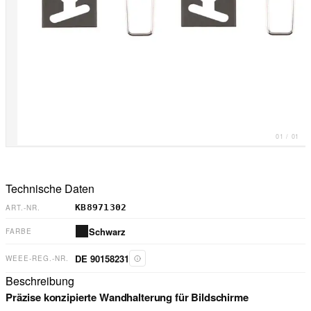
01
/
01
Technische Daten
KB8971302
ART.-NR.
Schwarz
FARBE
DE 90158231
WEEE-REG.-NR.
Beschreibung
Präzise konzipierte Wandhalterung für Bildschirme