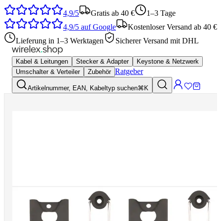
4,9/5
Gratis ab 40 €
1–3 Tage
4,9/5
auf Google
Kostenloser Versand ab 40 €
Lieferung in 1–3 Werktagen
Sicherer Versand mit DHL
Kabel & Leitungen
Stecker & Adapter
Keystone & Netzwerk
Ratgeber
Umschalter & Verteiler
Zubehör
Artikelnummer, EAN, Kabeltyp suchen
⌘K