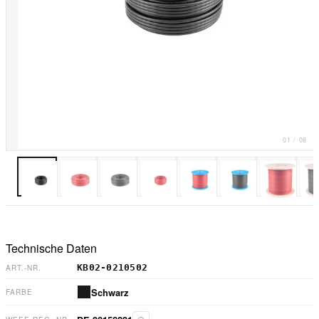
01
/
08
Technische Daten
KB02-0210502
ART.-NR.
Schwarz
FARBE