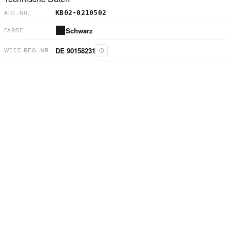
KB02-0210502
ART.-NR.
Schwarz
FARBE
DE 90158231
WEEE-REG.-NR.