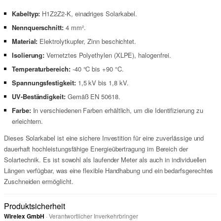
Kabeltyp:
H1Z2Z2-K, einadriges Solarkabel.
Nennquerschnitt:
4 mm².
Material:
Elektrolytkupfer, Zinn beschichtet.
Isolierung:
Vernetztes Polyethylen (XLPE), halogenfrei.
Temperaturbereich:
-40 °C bis +90 °C.
Spannungsfestigkeit:
1,5 kV bis 1,8 kV.
UV-Beständigkeit:
Gemäß EN 50618.
Farbe:
In verschiedenen Farben erhältlich, um die Identifizierung zu
erleichtern.
Dieses Solarkabel ist eine sichere Investition für eine zuverlässige und
dauerhaft hochleistungsfähige Energieübertragung im Bereich der
Solartechnik. Es ist sowohl als laufender Meter als auch in individuellen
Längen verfügbar, was eine flexible Handhabung und ein bedarfsgerechtes
Zuschneiden ermöglicht.
Produktsicherheit
Wirelex GmbH
· Verantwortlicher Inverkehrbringer