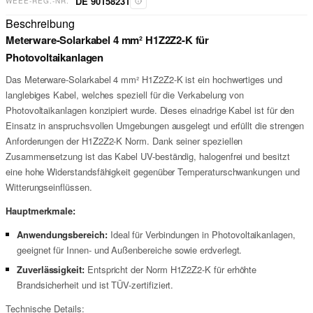
DE 90158231
WEEE-REG.-NR.
Beschreibung
Meterware-Solarkabel 4 mm² H1Z2Z2-K für
Photovoltaikanlagen
Das Meterware-Solarkabel 4 mm² H1Z2Z2-K ist ein hochwertiges und
langlebiges Kabel, welches speziell für die Verkabelung von
Photovoltaikanlagen konzipiert wurde. Dieses einadrige Kabel ist für den
Einsatz in anspruchsvollen Umgebungen ausgelegt und erfüllt die strengen
Anforderungen der H1Z2Z2-K Norm. Dank seiner speziellen
Zusammensetzung ist das Kabel UV-beständig, halogenfrei und besitzt
eine hohe Widerstandsfähigkeit gegenüber Temperaturschwankungen und
Witterungseinflüssen.
Hauptmerkmale:
Anwendungsbereich:
Ideal für Verbindungen in Photovoltaikanlagen,
geeignet für Innen- und Außenbereiche sowie erdverlegt.
Zuverlässigkeit:
Entspricht der Norm H1Z2Z2-K für erhöhte
Brandsicherheit und ist TÜV-zertifiziert.
Technische Details: