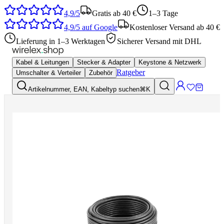
4,9/5
Gratis ab 40 €
1–3 Tage
4,9/5
auf Google
Kostenloser Versand ab 40 €
Lieferung in 1–3 Werktagen
Sicherer Versand mit DHL
Kabel & Leitungen
Stecker & Adapter
Keystone & Netzwerk
Ratgeber
Umschalter & Verteiler
Zubehör
Artikelnummer, EAN, Kabeltyp suchen
⌘K