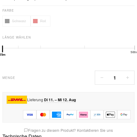
FARBE
Schwarz
Rot
LÄNGE WÄHLEN
500
25m
1
−
+
MENGE
Lieferung
Di 11. – Mi 12. Aug
Fragen zu diesem Produkt? Kontaktieren Sie uns
Technische Daten