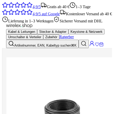
4,9/5
Gratis ab 40 €
1–3 Tage
4,9/5
auf Google
Kostenloser Versand ab 40 €
Lieferung in 1–3 Werktagen
Sicherer Versand mit DHL
Kabel & Leitungen
Stecker & Adapter
Keystone & Netzwerk
Ratgeber
Umschalter & Verteiler
Zubehör
Artikelnummer, EAN, Kabeltyp suchen
⌘K