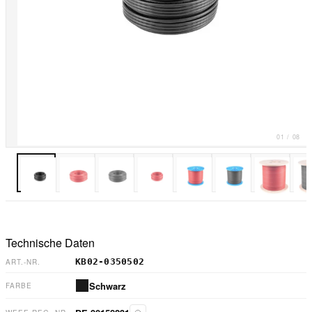
01
/
08
Technische Daten
KB02-0350502
ART.-NR.
Schwarz
FARBE