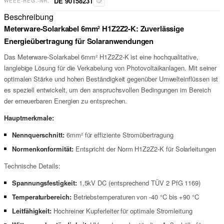
DE 90158231
WEEE-REG.-NR.
Beschreibung
Meterware-Solarkabel 6mm² H1Z2Z2-K: Zuverlässige
Energieübertragung für Solaranwendungen
Das Meterware-Solarkabel 6mm² H1Z2Z2-K ist eine hochqualitative,
langlebige Lösung für die Verkabelung von Photovoltaikanlagen. Mit seiner
optimalen Stärke und hohen Beständigkeit gegenüber Umwelteinflüssen ist
es speziell entwickelt, um den anspruchsvollen Bedingungen im Bereich
der erneuerbaren Energien zu entsprechen.
Hauptmerkmale:
Nennquerschnitt:
6mm² für effiziente Stromübertragung
Normenkonformität:
Entspricht der Norm H1Z2Z2-K für Solarleitungen
Technische Details:
Spannungsfestigkeit:
1,5kV DC (entsprechend TÜV 2 PfG 1169)
Temperaturbereich:
Betriebstemperaturen von -40 °C bis +90 °C
Leitfähigkeit:
Hochreiner Kupferleiter für optimale Stromleitung