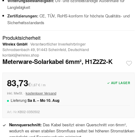
Witterungsbeständigkeit:
UV- und ozonbeständige Außenhülle für
Langlebigkeit
Zertifizierungen:
CE, TÜV, RoHS-konform für höchste Qualitäts- und
Sicherheitsstandards
Produktsicherheit
Wirelex GmbH
· Verantwortlicher Inverkehrbringer
Schnodsenbach 49, 91443 Scheinfeld, Deutschland
kontakt@wirelex.shop
Meterware-Solarkabel 6mm², H1Z2Z2-K
83,73
✓ AUF LAGER
€
1,67 € / m
inkl. MwSt. ·
kostenloser Versand
Lieferung
Sa
8
. –
Mo
10
.
Aug
Art.-Nr.
KB02-0350502
Nennquerschnitt:
Das Kabel besitzt einen Querschnitt von 6mm²,
✓
wodurch es einen stabilen Stromfluss selbst bei höheren Stromstärken
ermöglicht und Energieverluste minimiert.