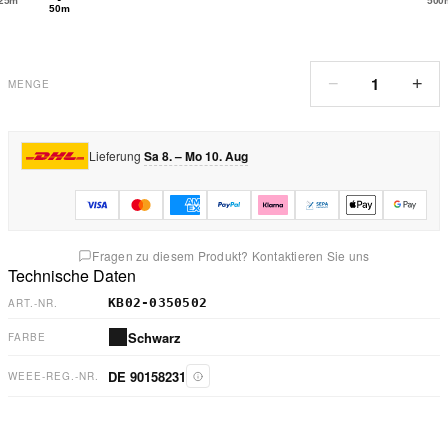
25m
500
50m
1
−
+
MENGE
Lieferung
Sa 8. – Mo 10. Aug
Fragen zu diesem Produkt? Kontaktieren Sie uns
Technische Daten
KB02-0350502
ART.-NR.
Schwarz
FARBE
DE 90158231
WEEE-REG.-NR.