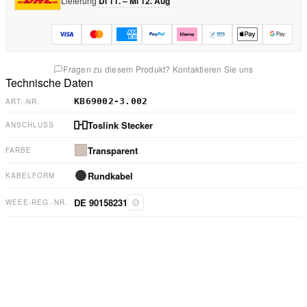
Lieferung
Di 11. – Mi 12. Aug
Fragen zu diesem Produkt? Kontaktieren Sie uns
Technische Daten
KB69002-3.002
ART.-NR.
Toslink Stecker
ANSCHLUSS
Transparent
FARBE
Rundkabel
KABELFORM
DE 90158231
WEEE-REG.-NR.