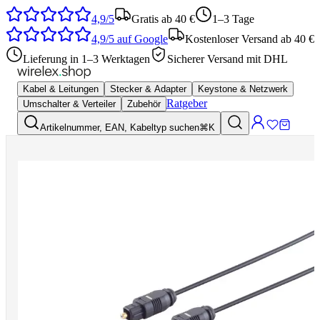
4,9/5
Gratis ab 40 €
1–3 Tage
4,9/5
auf Google
Kostenloser Versand ab 40 €
Lieferung in 1–3 Werktagen
Sicherer Versand mit DHL
Kabel & Leitungen
Stecker & Adapter
Keystone & Netzwerk
Ratgeber
Umschalter & Verteiler
Zubehör
Artikelnummer, EAN, Kabeltyp suchen
⌘K