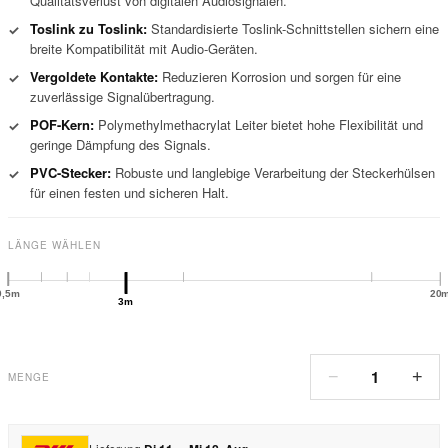
Qualitätsverlust von digitalen Audiosignalen.
Toslink zu Toslink:
Standardisierte Toslink-Schnittstellen sichern eine
✓
breite Kompatibilität mit Audio-Geräten.
Vergoldete Kontakte:
Reduzieren Korrosion und sorgen für eine
✓
zuverlässige Signalübertragung.
POF-Kern:
Polymethylmethacrylat Leiter bietet hohe Flexibilität und
✓
geringe Dämpfung des Signals.
PVC-Stecker:
Robuste und langlebige Verarbeitung der Steckerhülsen
✓
für einen festen und sicheren Halt.
LÄNGE WÄHLEN
0,5m
20
3m
1
−
+
MENGE