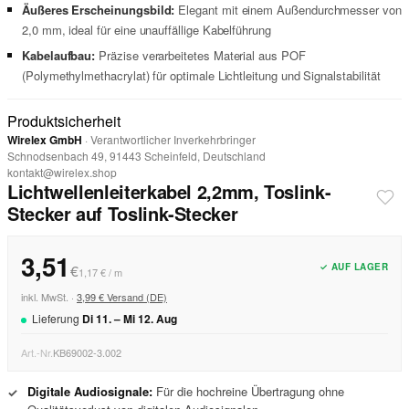
Äußeres Erscheinungsbild:
Elegant mit einem Außendurchmesser von
2,0 mm, ideal für eine unauffällige Kabelführung
Kabelaufbau:
Präzise verarbeitetes Material aus POF
(Polymethylmethacrylat) für optimale Lichtleitung und Signalstabilität
Produktsicherheit
Wirelex GmbH
· Verantwortlicher Inverkehrbringer
Schnodsenbach 49, 91443 Scheinfeld, Deutschland
kontakt@wirelex.shop
Lichtwellenleiterkabel 2,2mm, Toslink-
Stecker auf Toslink-Stecker
3,51
✓ AUF LAGER
€
1,17 € / m
inkl. MwSt. ·
3,99 € Versand (DE)
Lieferung
Di
11
. –
Mi
12
.
Aug
Art.-Nr.
KB69002-3.002
Digitale Audiosignale:
Für die hochreine Übertragung ohne
✓