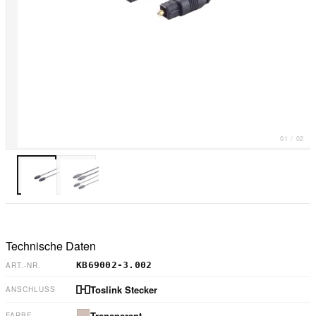
01
/
02
Technische Daten
KB69002-3.002
ART.-NR.
Toslink Stecker
ANSCHLUSS
Transparent
FARBE