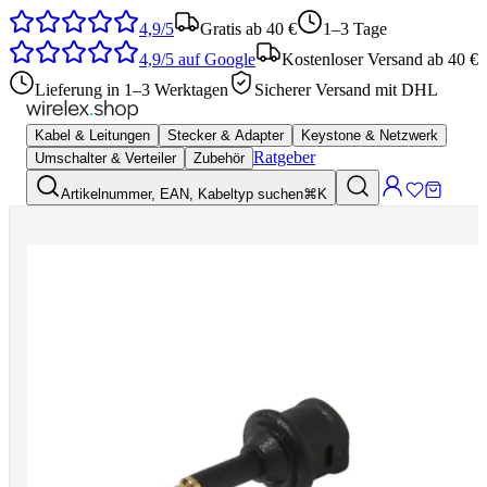
4,9/5
Gratis ab 40 €
1–3 Tage
4,9/5
auf Google
Kostenloser Versand ab 40 €
Lieferung in 1–3 Werktagen
Sicherer Versand mit DHL
Kabel & Leitungen
Stecker & Adapter
Keystone & Netzwerk
Ratgeber
Umschalter & Verteiler
Zubehör
Artikelnummer, EAN, Kabeltyp suchen
⌘K