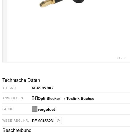
01
/
01
Technische Daten
KB6905002
ART.-NR.
Opti Stecker
→ Toslink Buchse
ANSCHLUSS
vergoldet
FARBE
DE 90158231
WEEE-REG.-NR.
Beschreibung