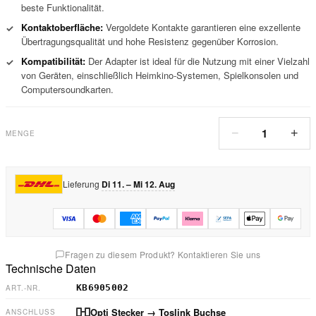
beste Funktionalität.
Kontaktoberfläche:
Vergoldete Kontakte garantieren eine exzellente
✓
Übertragungsqualität und hohe Resistenz gegenüber Korrosion.
Kompatibilität:
Der Adapter ist ideal für die Nutzung mit einer Vielzahl
✓
von Geräten, einschließlich Heimkino-Systemen, Spielkonsolen und
Computersoundkarten.
1
−
+
MENGE
Lieferung
Di 11. – Mi 12. Aug
Fragen zu diesem Produkt? Kontaktieren Sie uns
Technische Daten
KB6905002
ART.-NR.
Opti Stecker
→ Toslink Buchse
ANSCHLUSS