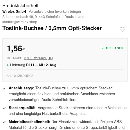
Produktsicherheit
Wirelex GmbH
· Verantwortlicher Inverkehrbringer
Schnodsenbach 49, 91443 Scheinfeld, Deutschland
kontakt@wirelex.shop
Toslink-Buchse / 3,5mm Opti-Stecker
1,56
✓ AUF LAGER
€
inkl. MwSt. ·
3,99 € Versand (DE)
Lieferung
Di
11
. –
Mi
12
.
Aug
Art.-Nr.
KB6905002
Anschlusstyp:
Toslink-Buchse zu 3,5mm optischem Stecker,
✓
ermöglicht einen flexiblen und praktischen Anschluss zwischen
verschiedenartigen Audio-Schnittstellen.
Steckerqualität:
Vergossene Stecker sichern eine robuste Verbindung
✓
und eine langlebige Nutzbarkeit des Adapters.
Materialbeschaffenheit:
Der Einsatz von widerstandsfähigem ABS-
✓
Material für die Stecker sorgt für eine erhöhte Strapazierfähigkeit und