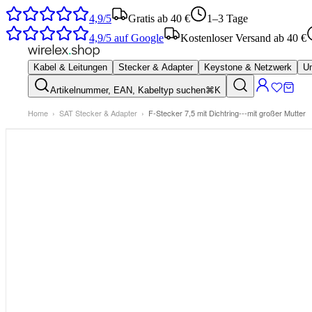
4,9/5
Gratis ab 40 €
1–3 Tage
4,9/5
auf Google
Kostenloser Versand ab 40 €
Kabel & Leitungen
Stecker & Adapter
Keystone & Netzwerk
Um
Artikelnummer, EAN, Kabeltyp suchen
⌘K
Home
›
SAT Stecker & Adapter
›
F-Stecker 7,5 mit Dichtring---mit großer Mutter