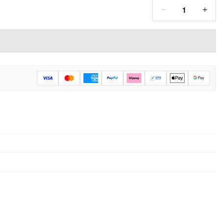
1
−
+