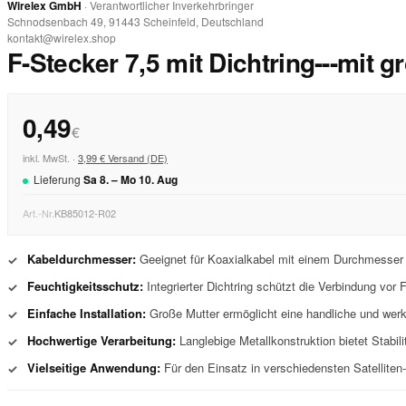
Wirelex GmbH
· Verantwortlicher Inverkehrbringer
Schnodsenbach 49, 91443 Scheinfeld, Deutschland
kontakt@wirelex.shop
F-Stecker 7,5 mit Dichtring---mit g
0,49
€
inkl. MwSt. ·
3,99 € Versand (DE)
Lieferung
Sa
8
. –
Mo
10
.
Aug
Art.-Nr.
KB85012-R02
Kabeldurchmesser:
Geeignet für Koaxialkabel mit einem Durchmesse
✓
Feuchtigkeitsschutz:
Integrierter Dichtring schützt die Verbindung vor 
✓
Einfache Installation:
Große Mutter ermöglicht eine handliche und we
✓
Hochwertige Verarbeitung:
Langlebige Metallkonstruktion bietet Stabili
✓
Vielseitige Anwendung:
Für den Einsatz in verschiedensten Satelliten
✓