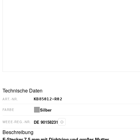
Technische Daten
KB85012-R02
ART.-NR.
Silber
FARBE
DE 90158231
WEEE-REG.-NR.
Beschreibung
F-Stecker 7,5 mm mit Dichtring und großer Mutter