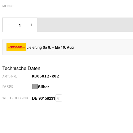
MENGE
1
−
+
Lieferung
Sa 8. – Mo 10. Aug
Technische Daten
KB85012-R02
ART.-NR.
Silber
FARBE
DE 90158231
WEEE-REG.-NR.