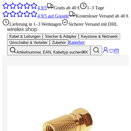
4,9/5
Gratis ab 40 €
1–3 Tage
4,9/5
auf Google
Kostenloser Versand ab 40 €
Lieferung in 1–3 Werktagen
Sicherer Versand mit DHL
Kabel & Leitungen
Stecker & Adapter
Keystone & Netzwerk
Ratgeber
Umschalter & Verteiler
Zubehör
Artikelnummer, EAN, Kabeltyp suchen
⌘K