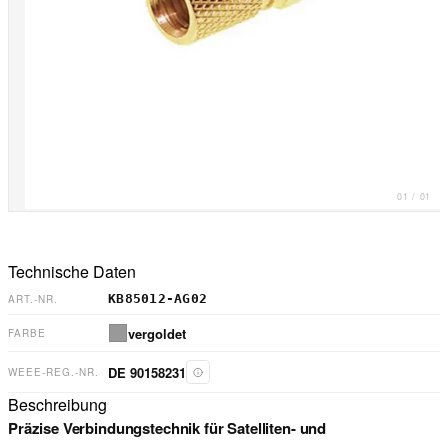
01
/
01
Technische Daten
KB85012-AG02
ART.-NR.
vergoldet
FARBE
DE 90158231
WEEE-REG.-NR.
Beschreibung
Präzise Verbindungstechnik für Satelliten- und