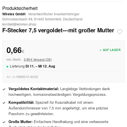
Produktsicherheit
Wirelex GmbH
· Verantwortlicher Inverkehrbringer
Schnodsenbach 49, 91443 Scheinfeld, Deutschland
kontakt@wirelex.shop
F-Stecker 7,5 vergoldet---mit großer Mutter
0,66
✓ AUF LAGER
€
inkl. MwSt. ·
3,99 € Versand (DE)
Lieferung
Di
11
. –
Mi
12
.
Aug
Art.-Nr.
KB85012-AG02
Vergoldetes Kontaktmaterial:
Langlebige Verbindungen dank
✓
hochwertigem, korrosionsbeständigem Vergoldungsprozess.
Kompatibilität:
Speziell für Koaxialkabel mit einem
✓
Außendurchmesser von 7,5 mm angefertigt, um eine präzise
Passform zu gewährleisten.
Große Mutter:
Einfachere Handhabung und eine verbesserte
✓