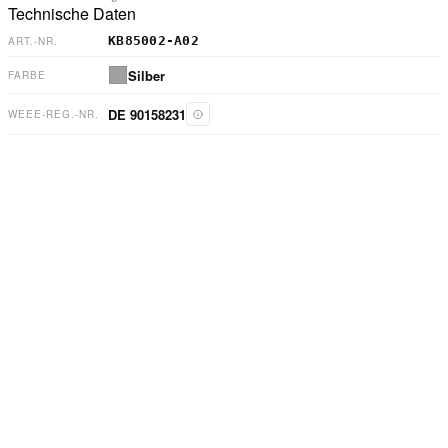
Technische Daten
KB85002-A02
ART.-NR.
Silber
FARBE
DE 90158231
WEEE-REG.-NR.