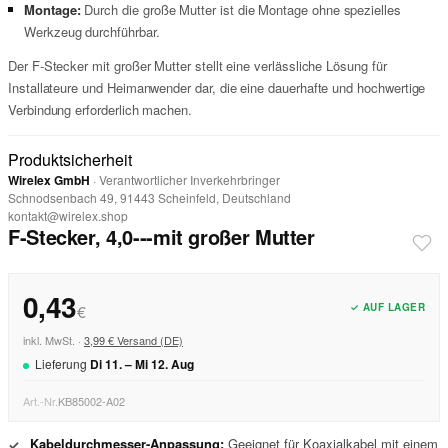
Montage:
Durch die große Mutter ist die Montage ohne spezielles
Werkzeug durchführbar.
Der F-Stecker mit großer Mutter stellt eine verlässliche Lösung für
Installateure und Heimanwender dar, die eine dauerhafte und hochwertige
Verbindung erforderlich machen.
Produktsicherheit
Wirelex GmbH
· Verantwortlicher Inverkehrbringer
Schnodsenbach 49, 91443 Scheinfeld, Deutschland
kontakt@wirelex.shop
F-Stecker, 4,0---mit großer Mutter
0,43
✓ AUF LAGER
€
inkl. MwSt. ·
3,99 € Versand (DE)
Lieferung
Di
11
. –
Mi
12
.
Aug
Art.-Nr.
KB85002-A02
Kabeldurchmesser-Anpassung:
Geeignet für Koaxialkabel mit einem
✓