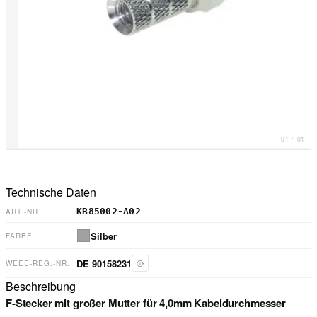
01
/
01
Technische Daten
KB85002-A02
ART.-NR.
Silber
FARBE
DE 90158231
WEEE-REG.-NR.
Beschreibung
F-Stecker mit großer Mutter für 4,0mm Kabeldurchmesser