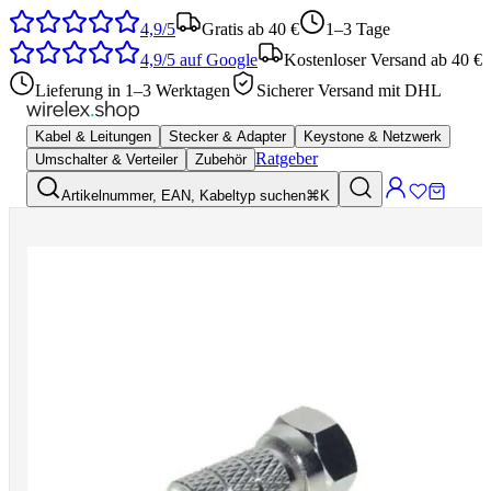
4,9/5
Gratis ab 40 €
1–3 Tage
4,9/5
auf Google
Kostenloser Versand ab 40 €
Lieferung in 1–3 Werktagen
Sicherer Versand mit DHL
Kabel & Leitungen
Stecker & Adapter
Keystone & Netzwerk
Ratgeber
Umschalter & Verteiler
Zubehör
Artikelnummer, EAN, Kabeltyp suchen
⌘K