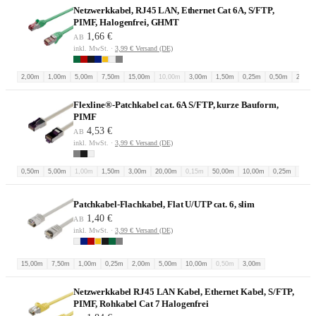
Netzwerkkabel, RJ45 LAN, Ethernet Cat 6A, S/FTP,
PIMF, Halogenfrei, GHMT
1,66 €
AB
inkl. MwSt. ·
3,99 € Versand (DE)
2,00m
1,00m
5,00m
7,50m
15,00m
10,00m
3,00m
1,50m
0,25m
0,50m
20,00
Flexline®-Patchkabel cat. 6A S/FTP, kurze Bauform,
PIMF
4,53 €
AB
inkl. MwSt. ·
3,99 € Versand (DE)
0,50m
5,00m
1,00m
1,50m
3,00m
20,00m
0,15m
50,00m
10,00m
0,25m
7,50
Patchkabel-Flachkabel, Flat U/UTP cat. 6, slim
1,40 €
AB
inkl. MwSt. ·
3,99 € Versand (DE)
15,00m
7,50m
1,00m
0,25m
2,00m
5,00m
10,00m
0,50m
3,00m
Netzwerkkabel RJ45 LAN Kabel, Ethernet Kabel, S/FTP,
PIMF, Rohkabel Cat 7 Halogenfrei