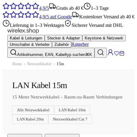
4,9/5
Gratis ab 40 €
1–3 Tage
4,9/5
auf Google
Kostenloser Versand ab 40 €
Lieferung in 1–3 Werktagen
Sicherer Versand mit DHL
Kabel & Leitungen
Stecker & Adapter
Keystone & Netzwerk
Ratgeber
Umschalter & Verteiler
Zubehör
Artikelnummer, EAN, Kabeltyp suchen
⌘K
Home
›
Netzwerkkabel
›
15m
LAN Kabel 15m
15 Meter Netzwerkkabel – Raum-zu-Raum Verbindungen
Alle
Netzwerkkabel
LAN Kabel 10m
LAN Kabel 20m
Netzwerkkabel Cat 7