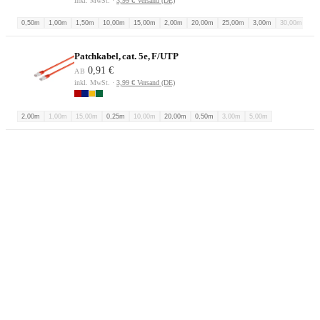
inkl. MwSt. ·
3,99 € Versand (DE)
0,50m
1,00m
1,50m
10,00m
15,00m
2,00m
20,00m
25,00m
3,00m
30,00m
5,
Patchkabel, cat. 5e, F/UTP
0,91 €
AB
inkl. MwSt. ·
3,99 € Versand (DE)
2,00m
1,00m
15,00m
0,25m
10,00m
20,00m
0,50m
3,00m
5,00m