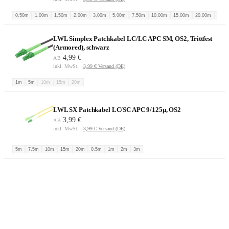
0,50m
1,00m
1,50m
2,00m
3,00m
5,00m
7,50m
10,00m
15,00m
20,00m
30,0
LWL Simplex Patchkabel LC/LC APC SM, OS2, Trittfest
(Armored), schwarz
4,99 €
AB
inkl. MwSt. ·
3,99 € Versand (DE)
1m
5m
10m
15m
20m
LWL SX Patchkabel LC/SC APC 9/125µ, OS2
3,99 €
AB
inkl. MwSt. ·
3,99 € Versand (DE)
5m
7.5m
10m
15m
20m
0.5m
1m
2m
3m