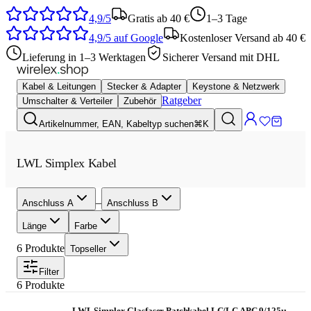
4,9/5
Gratis ab 40 €
1–3 Tage
4,9/5
auf Google
Kostenloser Versand ab 40 €
Lieferung in 1–3 Werktagen
Sicherer Versand mit DHL
Kabel & Leitungen
Stecker & Adapter
Keystone & Netzwerk
Ratgeber
Umschalter & Verteiler
Zubehör
Artikelnummer, EAN, Kabeltyp suchen
⌘K
LWL Simplex Kabel
–
Anschluss A
Anschluss B
Länge
Farbe
6
Produkte
Topseller
Filter
6
Produkte
LWL Simplex Glasfaser Patchkabel LC/LC APC 9/125µ,