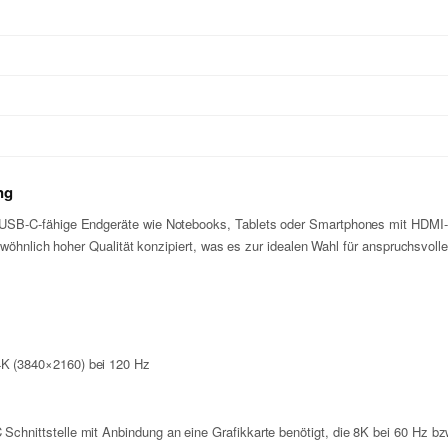
ng
USB-C-fähige Endgeräte wie Notebooks, Tablets oder Smartphones mit HDMI-A
gewöhnlich hoher Qualität konzipiert, was es zur idealen Wahl für anspruchsv
4K (3840×2160) bei 120 Hz
hnittstelle mit Anbindung an eine Grafikkarte benötigt, die 8K bei 60 Hz bzw