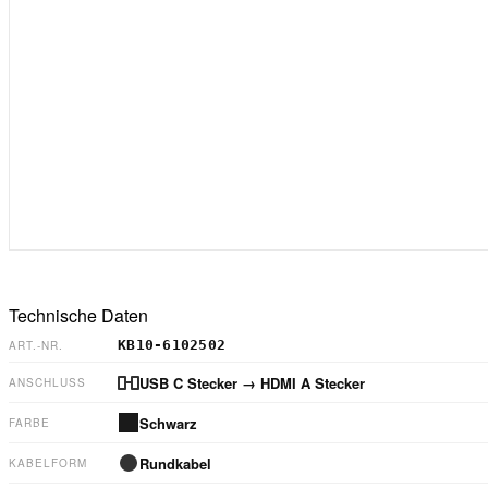
Technische Daten
KB10-6102502
ART.-NR.
USB C Stecker
→ HDMI A Stecker
ANSCHLUSS
Schwarz
FARBE
Rundkabel
KABELFORM