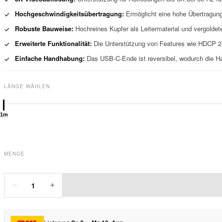
Hochgeschwindigkeitsübertragung:
Ermöglicht eine hohe Übertragungs
✓
Robuste Bauweise:
Hochreines Kupfer als Leitermaterial und vergoldet
✓
Erweiterte Funktionalität:
Die Unterstützung von Features wie HDCP 2
✓
Einfache Handhabung:
Das USB-C-Ende ist reversibel, wodurch die Han
✓
LÄNGE WÄHLEN
1m
MENGE
1
−
+