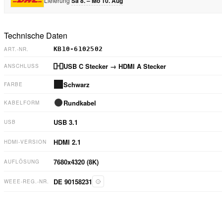
Lieferung
Sa 8. – Mo 10. Aug
Technische Daten
KB10-6102502
ART.-NR.
USB C Stecker
→ HDMI A Stecker
ANSCHLUSS
Schwarz
FARBE
Rundkabel
KABELFORM
USB 3.1
USB
HDMI
2.1
HDMI-VERSION
7680x4320 (8K)
AUFLÖSUNG
DE 90158231
WEEE-REG.-NR.