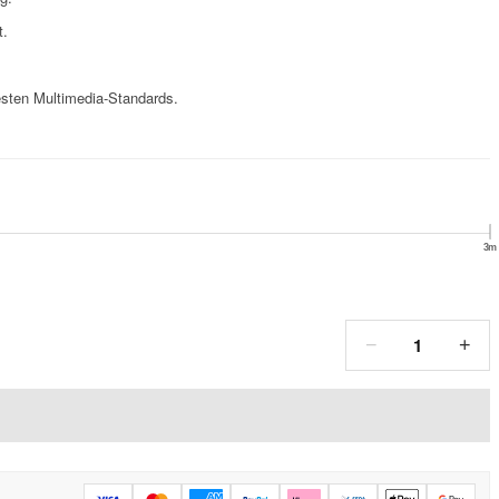
t.
sten Multimedia-Standards.
3m
1
−
+