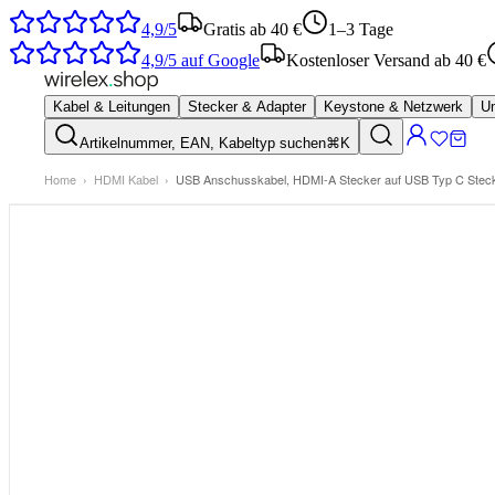
4,9/5
Gratis ab 40 €
1–3 Tage
4,9/5
auf Google
Kostenloser Versand ab 40 €
Kabel & Leitungen
Stecker & Adapter
Keystone & Netzwerk
Um
Artikelnummer, EAN, Kabeltyp suchen
⌘K
Home
›
HDMI Kabel
›
USB Anschusskabel, HDMI-A Stecker auf USB Typ C Stec