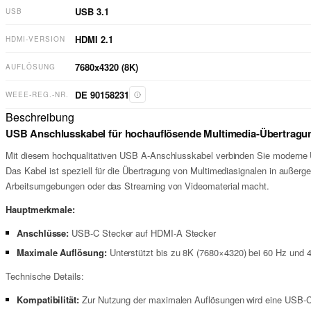
USB 3.1
USB
HDMI
2.1
HDMI-VERSION
7680x4320 (8K)
AUFLÖSUNG
DE 90158231
WEEE-REG.-NR.
Beschreibung
USB Anschlusskabel für hochauflösende Multimedia-Übertragu
Mit diesem hochqualitativen USB A-Anschlusskabel verbinden Sie moderne 
Das Kabel ist speziell für die Übertragung von Multimediasignalen in außer
Arbeitsumgebungen oder das Streaming von Videomaterial macht.
Hauptmerkmale:
Anschlüsse:
USB-C Stecker auf HDMI-A Stecker
Maximale Auflösung:
Unterstützt bis zu 8K (7680×4320) bei 60 Hz und 
Technische Details:
Kompatibilität:
Zur Nutzung der maximalen Auflösungen wird eine USB-C Sc