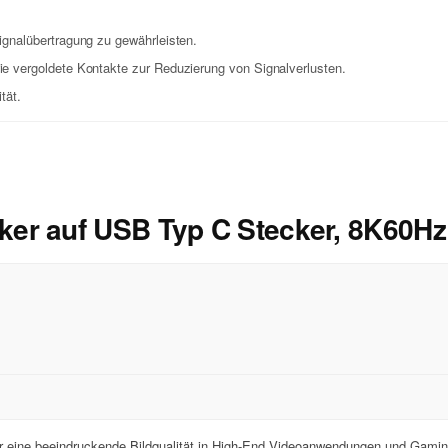
gnalübertragung zu gewährleisten.
e vergoldete Kontakte zur Reduzierung von Signalverlusten.
tät.
er auf USB Typ C Stecker, 8K60Hz
ür eine beeindruckende Bildqualität in High-End Videoanwendungen und Gamin