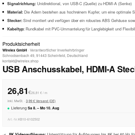
Signalrichtung:
Unidirektional, von USB-C (Quelle) zu HDMI-A (Senke)
Material:
Die Adern bestehen aus hochreinem Kupfer, um eine optimale Si
Stecker:
Sind montiert und verfügen über ein robustes ABS Gehäuse sowi
Kabeltyp:
Rundkabel mit PVC-Ummantelung für Langlebigkeit und Flexibili
Produktsicherheit
Wirelex GmbH
· Verantwortlicher Inverkehrbringer
Schnodsenbach 49, 91443 Scheinfeld, Deutschland
kontakt@wirelex.shop
USB Anschusskabel, HDMI-A Steck
26,81
€
26,81 € / m
inkl. MwSt. ·
3,99 € Versand (DE)
Lieferung
Sa
8
. –
Mo
10
.
Aug
Art.-Nr.
KB10-6102502
8K Videoauflösung:
Unterstützung für Auflösungen bis 8K bei 60 Hz f
✓