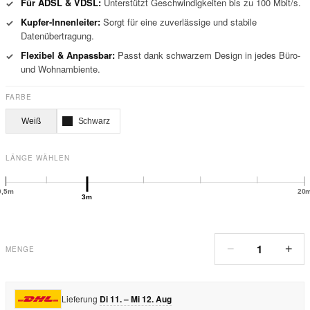
Für ADSL & VDSL:
Unterstützt Geschwindigkeiten bis zu 100 Mbit/s.
✓
Kupfer-Innenleiter:
Sorgt für eine zuverlässige und stabile
✓
Datenübertragung.
Flexibel & Anpassbar:
Passt dank schwarzem Design in jedes Büro-
✓
und Wohnambiente.
FARBE
Weiß
Schwarz
LÄNGE WÄHLEN
0,5m
20
3m
1
−
+
MENGE
Lieferung
Di 11. – Mi 12. Aug