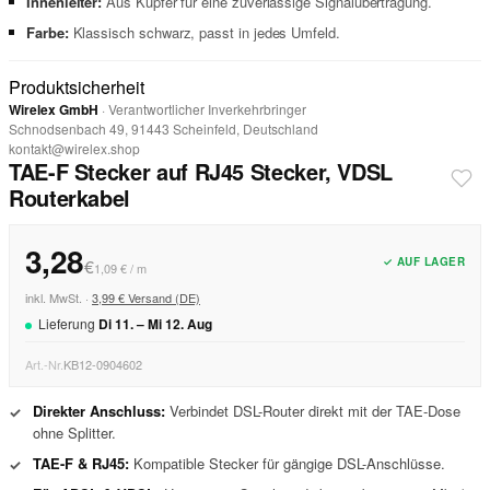
Innenleiter:
Aus Kupfer für eine zuverlässige Signalübertragung.
Farbe:
Klassisch schwarz, passt in jedes Umfeld.
Produktsicherheit
Wirelex GmbH
· Verantwortlicher Inverkehrbringer
Schnodsenbach 49, 91443 Scheinfeld, Deutschland
kontakt@wirelex.shop
TAE-F Stecker auf RJ45 Stecker, VDSL
Routerkabel
3,28
✓ AUF LAGER
€
1,09 € / m
inkl. MwSt. ·
3,99 € Versand (DE)
Lieferung
Di
11
. –
Mi
12
.
Aug
Art.-Nr.
KB12-0904602
Direkter Anschluss:
Verbindet DSL-Router direkt mit der TAE-Dose
✓
ohne Splitter.
TAE-F & RJ45:
Kompatible Stecker für gängige DSL-Anschlüsse.
✓