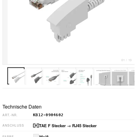
01
/
13
Technische Daten
KB12-0904602
ART.-NR.
TAE F Stecker
→ RJ45 Stecker
ANSCHLUSS
Weiß
FARBE