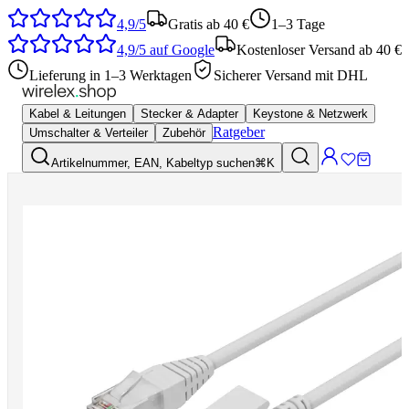
4,9/5
Gratis ab 40 €
1–3 Tage
4,9/5
auf Google
Kostenloser Versand ab 40 €
Lieferung in 1–3 Werktagen
Sicherer Versand mit DHL
Kabel & Leitungen
Stecker & Adapter
Keystone & Netzwerk
Ratgeber
Umschalter & Verteiler
Zubehör
Artikelnummer, EAN, Kabeltyp suchen
⌘K