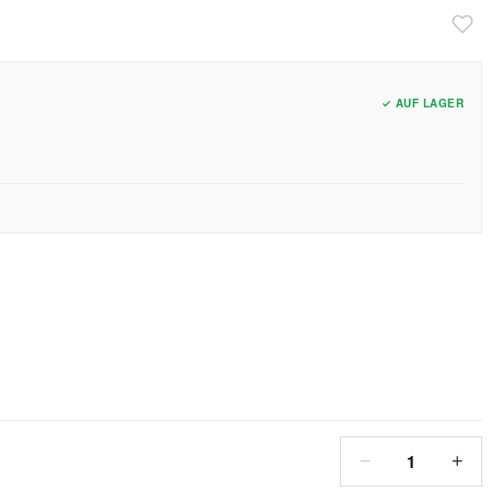
✓ AUF LAGER
1
−
+