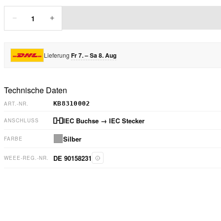
1
−
+
Lieferung
Fr 7. – Sa 8. Aug
Technische Daten
KB8310002
ART.-NR.
IEC Buchse
→ IEC Stecker
ANSCHLUSS
Silber
FARBE
DE 90158231
WEEE-REG.-NR.