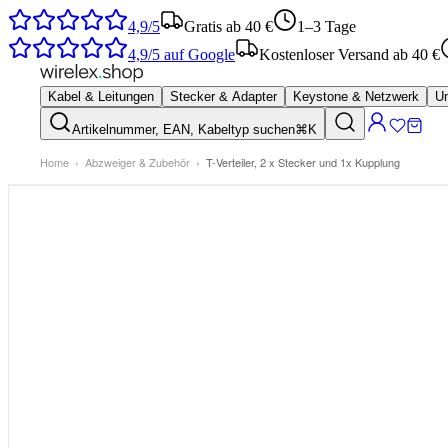
4,9/5
Gratis ab 40 €
1–3 Tage
4,9/5
auf Google
Kostenloser Versand ab 40 €
Kabel & Leitungen
Stecker & Adapter
Keystone & Netzwerk
Um
Artikelnummer, EAN, Kabeltyp suchen
⌘K
Home
›
Abzweiger & Zubehör
›
T-Verteiler, 2 x Stecker und 1x Kupplung