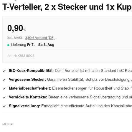
T-Verteiler, 2 x Stecker und 1x Ku
0,90
€
inkl. MwSt. ·
3,99 € Versand (DE)
Lieferung
Fr
7
. –
Sa
8
.
Aug
Art.-Nr.
KB8310002
IEC-Koax-Kompatibilität:
Der T-Verteiler ist mit allen Standard-IEC-K
✓
Vergossene Stecker:
Garantieren Stabilität, Schutz vor Beschädigung u
✓
Materialbeschaffenheit:
Eisenstecker sorgen für Robustheit und Stabili
✓
Vernickelte Kontakte:
Bieten eine verbesserte Signalübertragung und si
✓
Signalverteilung:
Ermöglicht eine effiziente Aufteilung des Koaxialkabel
✓
MENGE