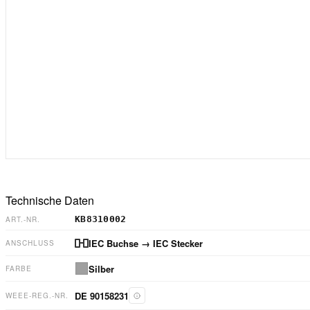
Technische Daten
KB8310002
ART.-NR.
IEC Buchse
→ IEC Stecker
ANSCHLUSS
Silber
FARBE
DE 90158231
WEEE-REG.-NR.