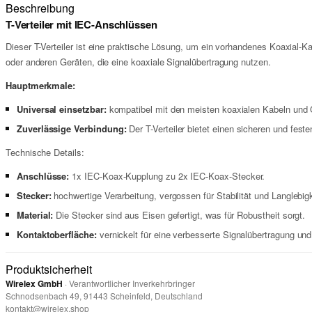
Beschreibung
T-Verteiler mit IEC-Anschlüssen
Dieser T-Verteiler ist eine praktische Lösung, um ein vorhandenes Koaxial-
oder anderen Geräten, die eine koaxiale Signalübertragung nutzen.
Hauptmerkmale:
Universal einsetzbar:
kompatibel mit den meisten koaxialen Kabeln und 
Zuverlässige Verbindung:
Der T-Verteiler bietet einen sicheren und feste
Technische Details:
Anschlüsse:
1x IEC-Koax-Kupplung zu 2x IEC-Koax-Stecker.
Stecker:
hochwertige Verarbeitung, vergossen für Stabilität und Langlebigk
Material:
Die Stecker sind aus Eisen gefertigt, was für Robustheit sorgt.
Kontaktoberfläche:
vernickelt für eine verbesserte Signalübertragung und
Produktsicherheit
Wirelex GmbH
· Verantwortlicher Inverkehrbringer
Schnodsenbach 49, 91443 Scheinfeld, Deutschland
kontakt@wirelex.shop