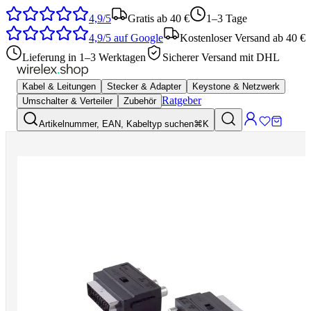
4,9/5
Gratis ab 40 €
1–3 Tage
4,9/5
auf Google
Kostenloser Versand ab 40 €
Lieferung in 1–3 Werktagen
Sicherer Versand mit DHL
Kabel & Leitungen
Stecker & Adapter
Keystone & Netzwerk
Ratgeber
Umschalter & Verteiler
Zubehör
Artikelnummer, EAN, Kabeltyp suchen
⌘K