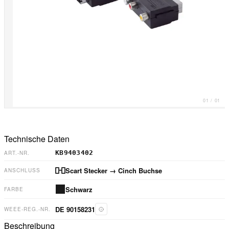
01
/
01
Technische Daten
KB9403402
ART.-NR.
Scart Stecker
→ Cinch Buchse
ANSCHLUSS
Schwarz
FARBE
DE 90158231
WEEE-REG.-NR.
Beschreibung