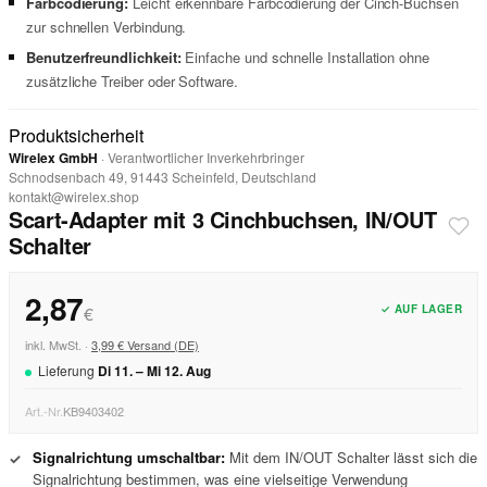
Farbcodierung:
Leicht erkennbare Farbcodierung der Cinch-Buchsen
zur schnellen Verbindung.
Benutzerfreundlichkeit:
Einfache und schnelle Installation ohne
zusätzliche Treiber oder Software.
Produktsicherheit
Wirelex GmbH
· Verantwortlicher Inverkehrbringer
Schnodsenbach 49, 91443 Scheinfeld, Deutschland
kontakt@wirelex.shop
Scart-Adapter mit 3 Cinchbuchsen, IN/OUT
Schalter
2,87
✓ AUF LAGER
€
inkl. MwSt. ·
3,99 € Versand (DE)
Lieferung
Di
11
. –
Mi
12
.
Aug
Art.-Nr.
KB9403402
Signalrichtung umschaltbar:
Mit dem IN/OUT Schalter lässt sich die
✓
Signalrichtung bestimmen, was eine vielseitige Verwendung