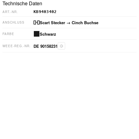
Technische Daten
KB9403402
ART.-NR.
Scart Stecker
→ Cinch Buchse
ANSCHLUSS
Schwarz
FARBE
DE 90158231
WEEE-REG.-NR.