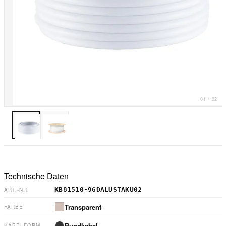
01
/
02
Technische Daten
KB81510-96DALUSTAKU02
ART.-NR.
Transparent
FARBE
Rundkabel
KABELFORM