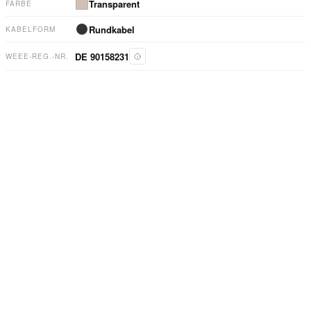
Transparent
FARBE
Rundkabel
KABELFORM
DE 90158231
WEEE-REG.-NR.