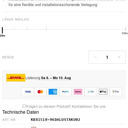
für eine flexible und installationsschonende Verlegung
LÄNGE WÄHLEN
500
10m
1
−
+
MENGE
Lieferung
Sa 8. – Mo 10. Aug
Fragen zu diesem Produkt? Kontaktieren Sie uns
Technische Daten
KB81510-96DALUSTAKU02
ART.-NR.