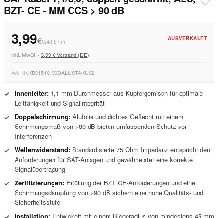
BZT- CE - MM CCS > 90 dB
3,99
AUSVERKAUFT
€
0,40 € / m
inkl. MwSt. ·
3,99 € Versand (DE)
Art.-Nr.
KB81510-96DALUSTAKU02
Innenleiter:
1,1 mm Durchmesser aus Kupfergemisch für optimale
✓
Leitfähigkeit und Signalintegrität
Doppelschirmung:
Alufolie und dichtes Geflecht mit einem
✓
Schirmungsmaß von >80 dB bieten umfassenden Schutz vor
Interferenzen
Wellenwiderstand:
Standardisierte 75 Ohm Impedanz entspricht den
✓
Anforderungen für SAT-Anlagen und gewährleistet eine korrekte
Signalübertragung
Zertifizierungen:
Erfüllung der BZT CE-Anforderungen und eine
✓
Schirmungsdämpfung von >90 dB sichern eine hohe Qualitäts- und
Sicherheitsstufe
Installation:
Entwickelt mit einem Biegeradius von mindestens 45 mm
✓