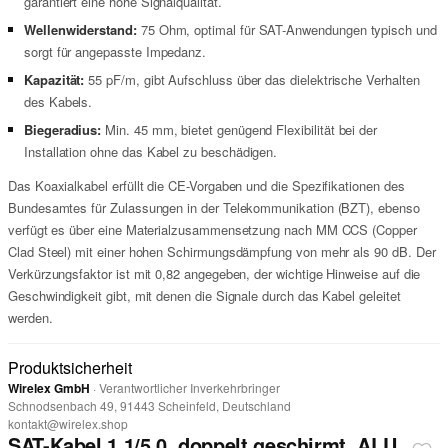
garantiert eine hohe Signalqualität.
Wellenwiderstand:
75 Ohm, optimal für SAT-Anwendungen typisch und
sorgt für angepasste Impedanz.
Kapazität:
55 pF/m, gibt Aufschluss über das dielektrische Verhalten
des Kabels.
Biegeradius:
Min. 45 mm, bietet genügend Flexibilität bei der
Installation ohne das Kabel zu beschädigen.
Das Koaxialkabel erfüllt die CE-Vorgaben und die Spezifikationen des
Bundesamtes für Zulassungen in der Telekommunikation (BZT), ebenso
verfügt es über eine Materialzusammensetzung nach MM CCS (Copper
Clad Steel) mit einer hohen Schirmungsdämpfung von mehr als 90 dB. Der
Verkürzungsfaktor ist mit 0,82 angegeben, der wichtige Hinweise auf die
Geschwindigkeit gibt, mit denen die Signale durch das Kabel geleitet
werden.
Produktsicherheit
Wirelex GmbH
· Verantwortlicher Inverkehrbringer
Schnodsenbach 49, 91443 Scheinfeld, Deutschland
kontakt@wirelex.shop
SAT-Kabel 1,1/5,0, doppelt geschirmt, ALU,