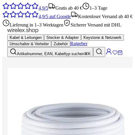
4,9/5
Gratis ab 40 €
1–3 Tage
4,9/5
auf Google
Kostenloser Versand ab 40 €
Lieferung in 1–3 Werktagen
Sicherer Versand mit DHL
Kabel & Leitungen
Stecker & Adapter
Keystone & Netzwerk
Ratgeber
Umschalter & Verteiler
Zubehör
Artikelnummer, EAN, Kabeltyp suchen
⌘K