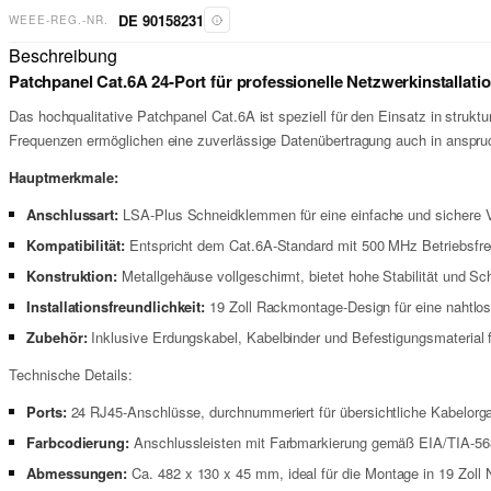
DE 90158231
WEEE-REG.-NR.
Beschreibung
Patchpanel Cat.6A 24-Port für professionelle Netzwerkinstallati
Das hochqualitative Patchpanel Cat.6A ist speziell für den Einsatz in struk
Frequenzen ermöglichen eine zuverlässige Datenübertragung auch in ansp
Hauptmerkmale:
Anschlussart:
LSA-Plus Schneidklemmen für eine einfache und sichere V
Kompatibilität:
Entspricht dem Cat.6A-Standard mit 500 MHz Betriebsfre
Konstruktion:
Metallgehäuse vollgeschirmt, bietet hohe Stabilität und Sc
Installationsfreundlichkeit:
19 Zoll Rackmontage-Design für eine nahtlos
Zubehör:
Inklusive Erdungskabel, Kabelbinder und Befestigungsmaterial für
Technische Details:
Ports:
24 RJ45-Anschlüsse, durchnummeriert für übersichtliche Kabelorga
Farbcodierung:
Anschlussleisten mit Farbmarkierung gemäß EIA/TIA-568
Abmessungen:
Ca. 482 x 130 x 45 mm, ideal für die Montage in 19 Zoll