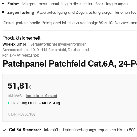
Farbe:
Lichtgrau, passt unauffällig in die meisten Rack-Umgebungen.
Zugentlastung:
Kabelbefestigung und Zugentlastung sorgen für einen fes
Dieses professionelle Patchpanel ist eine zuverlässige Wahl für Netzwerkad
Produktsicherheit
Wirelex GmbH
· Verantwortlicher Inverkehrbringer
Schnodsenbach 49, 91443 Scheinfeld, Deutschland
kontakt@wirelex.shop
Patchpanel Patchfeld Cat.6A, 24-Po
51,81
€
inkl. MwSt. ·
kostenloser Versand
Lieferung
Di
11
. –
Mi
12
.
Aug
Art.-Nr.
KB7507802
Cat.6A-Standard:
Unterstützt Datenübertragungsfrequenzen bis zu 500
✓