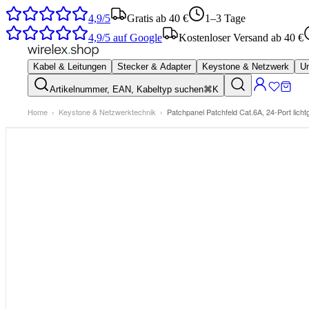
4,9/5
Gratis ab 40 €
1–3 Tage
4,9/5
auf Google
Kostenloser Versand ab 40 €
Kabel & Leitungen
Stecker & Adapter
Keystone & Netzwerk
Um
Artikelnummer, EAN, Kabeltyp suchen
⌘K
Home
›
Keystone & Netzwerktechnik
›
Patchpanel Patchfeld Cat.6A, 24-Port licht