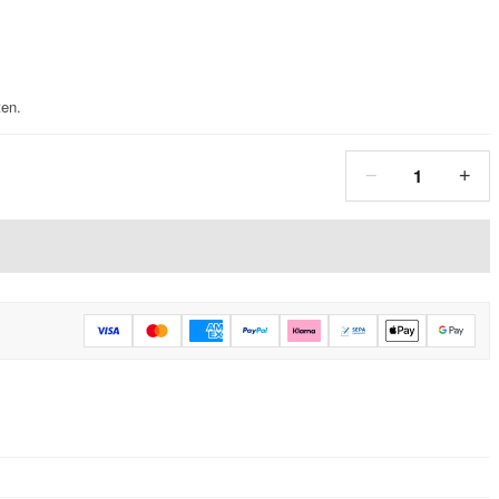
ten.
1
−
+