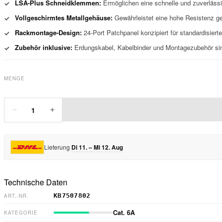
LSA-Plus Schneidklemmen:
Ermöglichen eine schnelle und zuverlässi
✓
Vollgeschirmtes Metallgehäuse:
Gewährleistet eine hohe Resistenz ge
✓
Rackmontage-Design:
24-Port Patchpanel konzipiert für standardisier
✓
Zubehör inklusive:
Erdungskabel, Kabelbinder und Montagezubehör sind 
✓
MENGE
1
−
+
Lieferung
Di 11. – Mi 12. Aug
Technische Daten
KB7507802
ART.-NR.
Cat. 6A
KATEGORIE