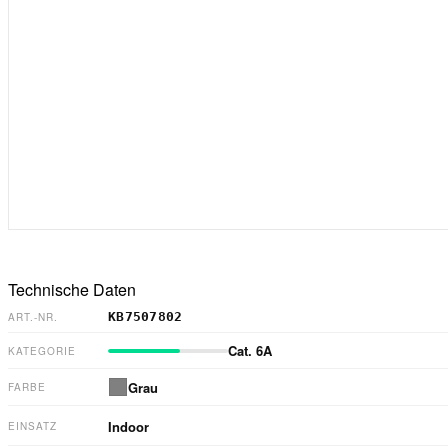
Technische Daten
KB7507802
ART.-NR.
Cat. 6A
KATEGORIE
Grau
FARBE
Indoor
EINSATZ