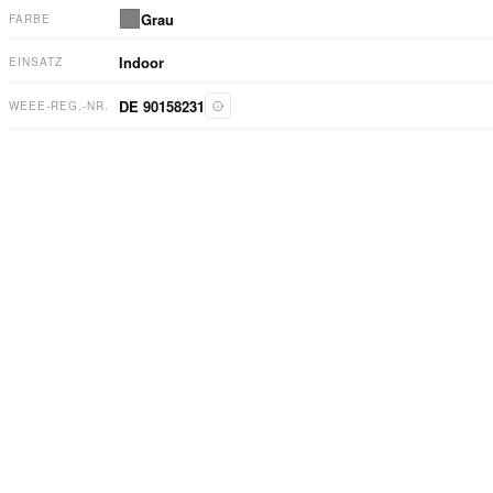
Grau
FARBE
Indoor
EINSATZ
DE 90158231
WEEE-REG.-NR.