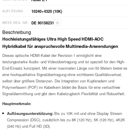
10240×4320 (10K)
AUFLÖSUNG
DE 90158231
WEEE-REG.-NR.
Beschreibung
Hochleistungsfähiges Ultra High Speed HDMI-AOC
Hybridkabel für anspruchsvolle Multimedia-Anwendungen
Dieses optische HDMI-Kabel der Revision 1 ermöglicht eine
leistungsstarke Audio- und Videoübertragung und ist speziell für den High-
End-Einsatz konzipiert. Mit einer maximalen Länge von 50 Metern bietet es
eine hochqualitative Signalübertragung ohne sichtbaren Qualitätsverlust,
selbst über größere Distanzen. Die Integration von Kupferadern und
Polymerfasern (POF) im Kabelkern bildet die Basis für eine verlustfreie
Signalübermittlung und gibt dem Kabelzugleich Flexibilität und Robustheit.
Hauptmerkmale:
Auflösungsunterstützung:
Bis zu 10K mit und ohne Display Stream
Compression (DSC), zusätzlich bis zu 8K (120 Hz), 5K (120 Hz), 4K2K
(240 Hz) und Full HD (3D).