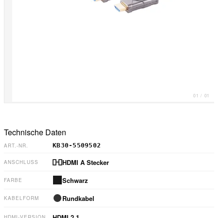
01
/
01
Technische Daten
KB30-5509502
ART.-NR.
HDMI A Stecker
ANSCHLUSS
Schwarz
FARBE
Rundkabel
KABELFORM
HDMI
2.1
HDMI-VERSION