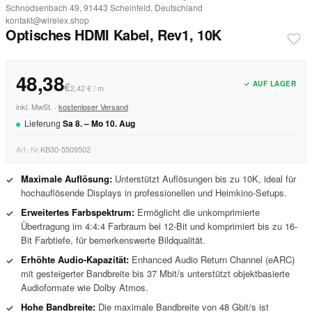
Schnodsenbach 49, 91443 Scheinfeld, Deutschland
kontakt@wirelex.shop
Optisches HDMI Kabel, Rev1, 10K
48,38
✓ AUF LAGER
€
2,42 € / m
inkl. MwSt. ·
kostenloser Versand
Lieferung
Sa
8
. –
Mo
10
.
Aug
Art.-Nr.
KB30-5509502
Maximale Auflösung:
Unterstützt Auflösungen bis zu 10K, ideal für
✓
hochauflösende Displays in professionellen und Heimkino-Setups.
Erweitertes Farbspektrum:
Ermöglicht die unkomprimierte
✓
Übertragung im 4:4:4 Farbraum bei 12-Bit und komprimiert bis zu 16-
Bit Farbtiefe, für bemerkenswerte Bildqualität.
Erhöhte Audio-Kapazität:
Enhanced Audio Return Channel (eARC)
✓
mit gesteigerter Bandbreite bis 37 Mbit/s unterstützt objektbasierte
Audioformate wie Dolby Atmos.
Hohe Bandbreite:
Die maximale Bandbreite von 48 Gbit/s ist
✓