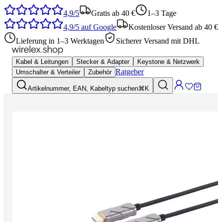
4,9/5
Gratis ab 40 €
1–3 Tage
4,9/5
auf Google
Kostenloser Versand ab 40 €
Lieferung in 1–3 Werktagen
Sicherer Versand mit DHL
Kabel & Leitungen
Stecker & Adapter
Keystone & Netzwerk
Ratgeber
Umschalter & Verteiler
Zubehör
Artikelnummer, EAN, Kabeltyp suchen
⌘K