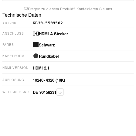
Fragen zu diesem Produkt? Kontaktieren Sie uns
Technische Daten
KB30-5509502
ART.-NR.
HDMI A Stecker
ANSCHLUSS
Schwarz
FARBE
Rundkabel
KABELFORM
HDMI
2.1
HDMI-VERSION
10240×4320 (10K)
AUFLÖSUNG
DE 90158231
WEEE-REG.-NR.