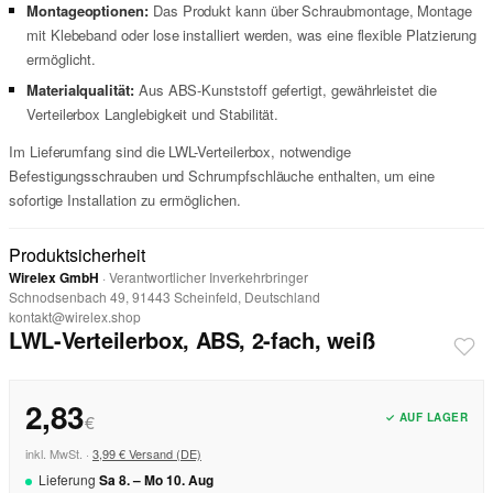
Montageoptionen:
Das Produkt kann über Schraubmontage, Montage
mit Klebeband oder lose installiert werden, was eine flexible Platzierung
ermöglicht.
Materialqualität:
Aus ABS-Kunststoff gefertigt, gewährleistet die
Verteilerbox Langlebigkeit und Stabilität.
Im Lieferumfang sind die LWL-Verteilerbox, notwendige
Befestigungsschrauben und Schrumpfschläuche enthalten, um eine
sofortige Installation zu ermöglichen.
Produktsicherheit
Wirelex GmbH
· Verantwortlicher Inverkehrbringer
Schnodsenbach 49, 91443 Scheinfeld, Deutschland
kontakt@wirelex.shop
LWL-Verteilerbox, ABS, 2-fach, weiß
2,83
✓ AUF LAGER
€
inkl. MwSt. ·
3,99 € Versand (DE)
Lieferung
Sa
8
. –
Mo
10
.
Aug