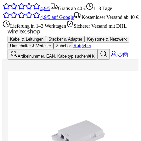
4,9/5
Gratis ab 40 €
1–3 Tage
4,9/5
auf Google
Kostenloser Versand ab 40 €
Lieferung in 1–3 Werktagen
Sicherer Versand mit DHL
Kabel & Leitungen
Stecker & Adapter
Keystone & Netzwerk
Ratgeber
Umschalter & Verteiler
Zubehör
Artikelnummer, EAN, Kabeltyp suchen
⌘K