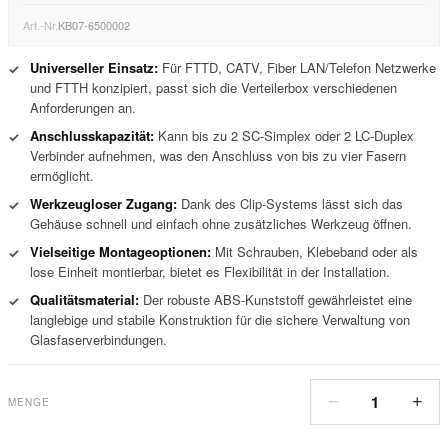
Art.-Nr.
KB07-6500002
Universeller Einsatz:
Für FTTD, CATV, Fiber LAN/Telefon Netzwerke
✓
und FTTH konzipiert, passt sich die Verteilerbox verschiedenen
Anforderungen an.
Anschlusskapazität:
Kann bis zu 2 SC-Simplex oder 2 LC-Duplex
✓
Verbinder aufnehmen, was den Anschluss von bis zu vier Fasern
ermöglicht.
Werkzeugloser Zugang:
Dank des Clip-Systems lässt sich das
✓
Gehäuse schnell und einfach ohne zusätzliches Werkzeug öffnen.
Vielseitige Montageoptionen:
Mit Schrauben, Klebeband oder als
✓
lose Einheit montierbar, bietet es Flexibilität in der Installation.
Qualitätsmaterial:
Der robuste ABS-Kunststoff gewährleistet eine
✓
langlebige und stabile Konstruktion für die sichere Verwaltung von
Glasfaserverbindungen.
1
−
+
MENGE