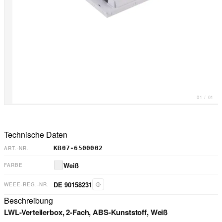
01
/
01
Technische Daten
KB07-6500002
ART.-NR.
Weiß
FARBE
DE 90158231
WEEE-REG.-NR.
Beschreibung
LWL-Verteilerbox, 2-Fach, ABS-Kunststoff, Weiß