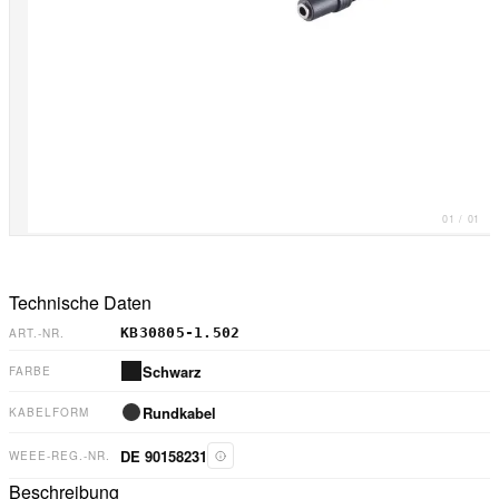
01
/
01
Technische Daten
KB30805-1.502
ART.-NR.
Schwarz
FARBE
Rundkabel
KABELFORM
DE 90158231
WEEE-REG.-NR.
Beschreibung