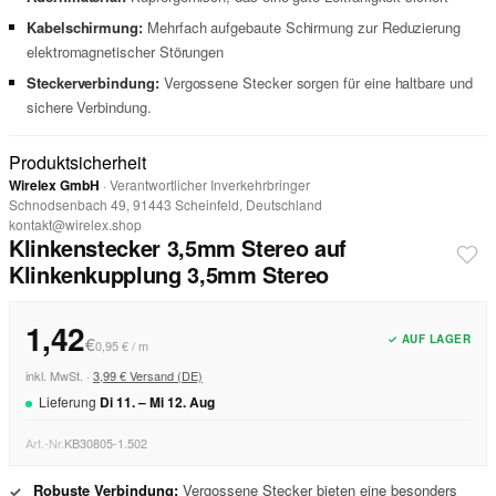
Kabelschirmung:
Mehrfach aufgebaute Schirmung zur Reduzierung
elektromagnetischer Störungen
Steckerverbindung:
Vergossene Stecker sorgen für eine haltbare und
sichere Verbindung.
Produktsicherheit
Wirelex GmbH
· Verantwortlicher Inverkehrbringer
Schnodsenbach 49, 91443 Scheinfeld, Deutschland
kontakt@wirelex.shop
Klinkenstecker 3,5mm Stereo auf
Klinkenkupplung 3,5mm Stereo
1,42
✓ AUF LAGER
€
0,95 € / m
inkl. MwSt. ·
3,99 € Versand (DE)
Lieferung
Di
11
. –
Mi
12
.
Aug
Art.-Nr.
KB30805-1.502
Robuste Verbindung:
Vergossene Stecker bieten eine besonders
✓