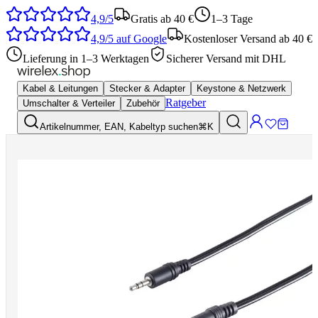
4,9/5
Gratis ab 40 €
1–3 Tage
4,9/5
auf Google
Kostenloser Versand ab 40 €
Lieferung in 1–3 Werktagen
Sicherer Versand mit DHL
Kabel & Leitungen
Stecker & Adapter
Keystone & Netzwerk
Ratgeber
Umschalter & Verteiler
Zubehör
Artikelnummer, EAN, Kabeltyp suchen
⌘K