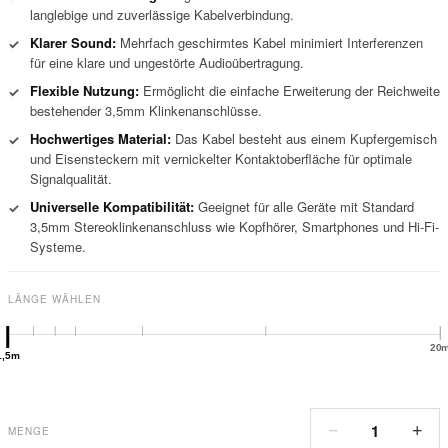
langlebige und zuverlässige Kabelverbindung.
Klarer Sound:
Mehrfach geschirmtes Kabel minimiert Interferenzen
✓
für eine klare und ungestörte Audioübertragung.
Flexible Nutzung:
Ermöglicht die einfache Erweiterung der Reichweite
✓
bestehender 3,5mm Klinkenanschlüsse.
Hochwertiges Material:
Das Kabel besteht aus einem Kupfergemisch
✓
und Eisensteckern mit vernickelter Kontaktoberfläche für optimale
Signalqualität.
Universelle Kompatibilität:
Geeignet für alle Geräte mit Standard
✓
3,5mm Stereoklinkenanschluss wie Kopfhörer, Smartphones und Hi-Fi-
Systeme.
LÄNGE WÄHLEN
20
1,5m
1
−
+
MENGE