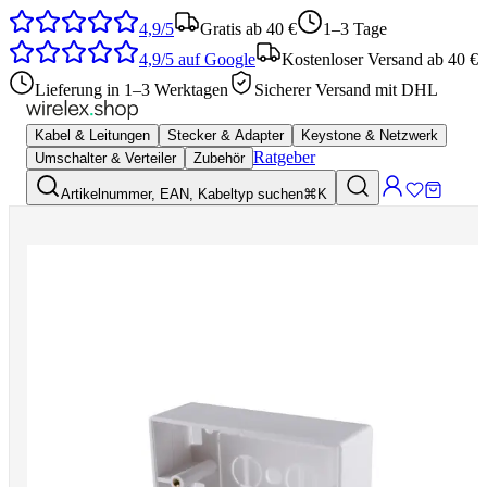
4,9/5
Gratis ab 40 €
1–3 Tage
4,9/5
auf Google
Kostenloser Versand ab 40 €
Lieferung in 1–3 Werktagen
Sicherer Versand mit DHL
Kabel & Leitungen
Stecker & Adapter
Keystone & Netzwerk
Ratgeber
Umschalter & Verteiler
Zubehör
Artikelnummer, EAN, Kabeltyp suchen
⌘K