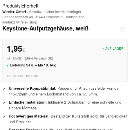
Produktsicherheit
Wirelex GmbH
· Verantwortlicher Inverkehrbringer
Schnodsenbach 49, 91443 Scheinfeld, Deutschland
kontakt@wirelex.shop
Keystone-Aufputzgehäuse, weiß
1,95
✓ AUF LAGER
€
inkl. MwSt. ·
3,99 € Versand (DE)
Lieferung
Sa
8
. –
Mo
10
.
Aug
Art.-Nr.
KB08-1011002
Universelle Kompatibilität:
Passend für Anschlussfelder von ca.
✓
115x72mm und einem Lochabstand von ca. 83,5mm.
Einfache Installation:
Inklusive 2 Schrauben für eine schnelle und
✓
sichere Montage.
Hochwertiges Material:
Beständiger Kunststoff sorgt für Langlebigkeit
✓
und Stabilität.
Dezentes Design:
Unauffälliges Weiß fügt sich nahtlos in Ihre