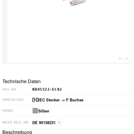
01
/
01
Technische Daten
KB85322-EC02
ART.-NR.
IEC Stecker
→ F Buchse
ANSCHLUSS
Silber
FARBE
DE 90158231
WEEE-REG.-NR.
Beschreibung