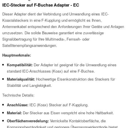
IEC-Stecker auf F-Buchse Adapter - EC
Dieser Adapter dient der Verbindung und Umwandlung eines IEC-
Koaxialsteckers in eine F-Kupplung und ermöglicht es Ihnen,
Antennenkabel entsprechend den Anforderungen Ihrer Geräte und Anlagen
umzusetzen. Die solide Bauweise garantiert eine zuverlässige
Signalübertragung für Ihre Multimedia-, Fernseh- oder
Satellitenempfangsanwendungen.
Hauptmerkmale:
Kompatibilität:
Der Adapter ist geeignet für die Umwandlung eines
standard IEC-Anschlusses (Koax) auf eine F-Buchse.
Materialqualität:
Hochwertige Eisenkonstruktion des Steckers für
Stabilität und Langlebigkeit.
Technische Details:
Anschlüsse:
IEC (Koax) Stecker auf F-Kupplung.
Material:
Der Stecker aus Eisen verspricht eine hohe Haltbarkeit.
Oberflächenveredelung:
Vernickelte Kontaktoberfläche, die
Korrosionsbeständigkeit und geringere Übergangswiderstände bietet.