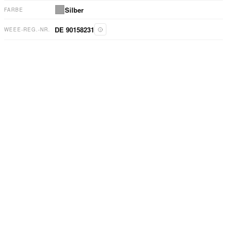
Silber
FARBE
DE 90158231
WEEE-REG.-NR.