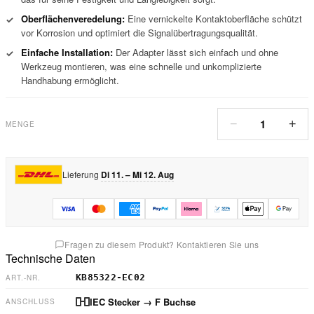
Oberflächenveredelung:
Eine vernickelte Kontaktoberfläche schützt
✓
vor Korrosion und optimiert die Signalübertragungsqualität.
Einfache Installation:
Der Adapter lässt sich einfach und ohne
✓
Werkzeug montieren, was eine schnelle und unkomplizierte
Handhabung ermöglicht.
1
−
+
MENGE
Lieferung
Di 11. – Mi 12. Aug
Fragen zu diesem Produkt? Kontaktieren Sie uns
Technische Daten
KB85322-EC02
ART.-NR.
IEC Stecker
→ F Buchse
ANSCHLUSS