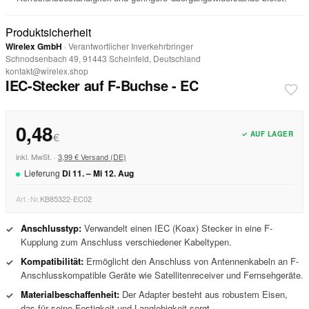
Produktsicherheit
Wirelex GmbH
· Verantwortlicher Inverkehrbringer
Schnodsenbach 49, 91443 Scheinfeld, Deutschland
kontakt@wirelex.shop
IEC-Stecker auf F-Buchse - EC
0,48
✓ AUF LAGER
€
inkl. MwSt. ·
3,99 € Versand (DE)
Lieferung
Di
11
. –
Mi
12
.
Aug
Art.-Nr.
KB85322-EC02
Anschlusstyp:
Verwandelt einen IEC (Koax) Stecker in eine F-
✓
Kupplung zum Anschluss verschiedener Kabeltypen.
Kompatibilität:
Ermöglicht den Anschluss von Antennenkabeln an F-
✓
Anschlusskompatible Geräte wie Satellitenreceiver und Fernsehgeräte.
Materialbeschaffenheit:
Der Adapter besteht aus robustem Eisen,
✓
das für seine Festigkeit und Langlebigkeit sorgt.