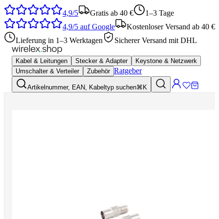
4,9/5
Gratis ab 40 €
1–3 Tage
4,9/5
auf Google
Kostenloser Versand ab 40 €
Lieferung in 1–3 Werktagen
Sicherer Versand mit DHL
Kabel & Leitungen
Stecker & Adapter
Keystone & Netzwerk
Ratgeber
Umschalter & Verteiler
Zubehör
Artikelnummer, EAN, Kabeltyp suchen
⌘K