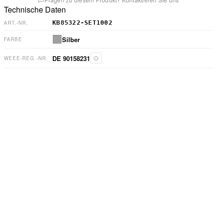
Technische Daten
KB85322-SET1002
ART.-NR.
Silber
FARBE
DE 90158231
WEEE-REG.-NR.