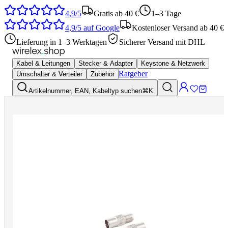
4,9/5
Gratis ab 40 €
1–3 Tage
4,9/5
auf Google
Kostenloser Versand ab 40 €
Lieferung in 1–3 Werktagen
Sicherer Versand mit DHL
Kabel & Leitungen
Stecker & Adapter
Keystone & Netzwerk
Ratgeber
Umschalter & Verteiler
Zubehör
Artikelnummer, EAN, Kabeltyp suchen
⌘K