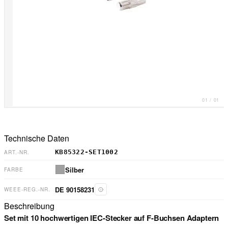
01
/
01
Technische Daten
KB85322-SET1002
ART.-NR.
Silber
FARBE
DE 90158231
WEEE-REG.-NR.
Beschreibung
Set mit 10 hochwertigen IEC-Stecker auf F-Buchsen Adaptern