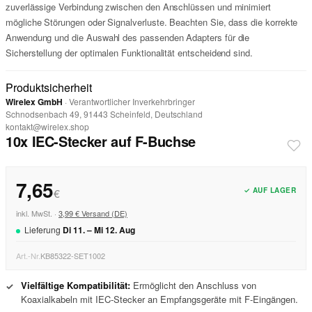
zuverlässige Verbindung zwischen den Anschlüssen und minimiert
mögliche Störungen oder Signalverluste. Beachten Sie, dass die korrekte
Anwendung und die Auswahl des passenden Adapters für die
Sicherstellung der optimalen Funktionalität entscheidend sind.
Produktsicherheit
Wirelex GmbH
· Verantwortlicher Inverkehrbringer
Schnodsenbach 49, 91443 Scheinfeld, Deutschland
kontakt@wirelex.shop
10x IEC-Stecker auf F-Buchse
7,65
✓ AUF LAGER
€
inkl. MwSt. ·
3,99 € Versand (DE)
Lieferung
Di
11
. –
Mi
12
.
Aug
Art.-Nr.
KB85322-SET1002
Vielfältige Kompatibilität:
Ermöglicht den Anschluss von
✓
Koaxialkabeln mit IEC-Stecker an Empfangsgeräte mit F-Eingängen.