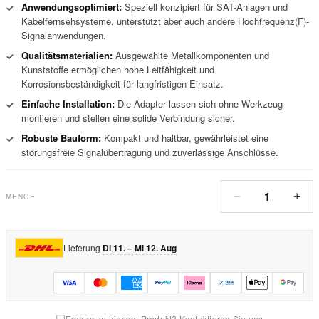
Anwendungsoptimiert:
Speziell konzipiert für SAT-Anlagen und
✓
Kabelfernsehsysteme, unterstützt aber auch andere Hochfrequenz(F)-
Signalanwendungen.
Qualitätsmaterialien:
Ausgewählte Metallkomponenten und
✓
Kunststoffe ermöglichen hohe Leitfähigkeit und
Korrosionsbeständigkeit für langfristigen Einsatz.
Einfache Installation:
Die Adapter lassen sich ohne Werkzeug
✓
montieren und stellen eine solide Verbindung sicher.
Robuste Bauform:
Kompakt und haltbar, gewährleistet eine
✓
störungsfreie Signalübertragung und zuverlässige Anschlüsse.
1
−
+
MENGE
Lieferung
Di 11. – Mi 12. Aug
Fragen zu diesem Produkt? Kontaktieren Sie uns