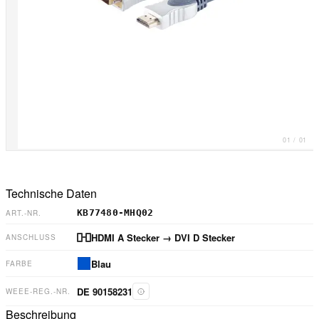
01
/
01
Technische Daten
KB77480-MHQ02
ART.-NR.
HDMI A Stecker
→ DVI D Stecker
ANSCHLUSS
Blau
FARBE
DE 90158231
WEEE-REG.-NR.
Beschreibung