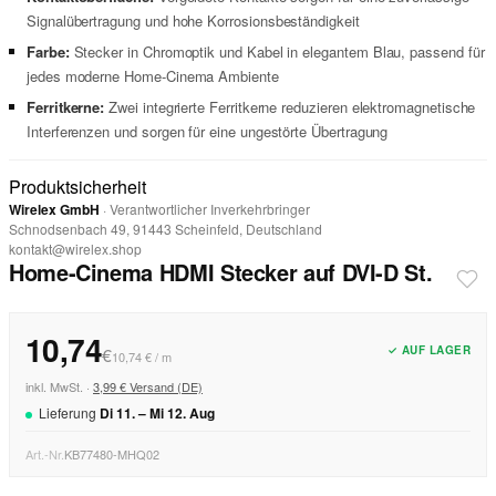
Signalübertragung und hohe Korrosionsbeständigkeit
Farbe:
Stecker in Chromoptik und Kabel in elegantem Blau, passend für
jedes moderne Home-Cinema Ambiente
Ferritkerne:
Zwei integrierte Ferritkerne reduzieren elektromagnetische
Interferenzen und sorgen für eine ungestörte Übertragung
Produktsicherheit
Wirelex GmbH
· Verantwortlicher Inverkehrbringer
Schnodsenbach 49, 91443 Scheinfeld, Deutschland
kontakt@wirelex.shop
Home-Cinema HDMI Stecker auf DVI-D St.
10,74
✓ AUF LAGER
€
10,74 € / m
inkl. MwSt. ·
3,99 € Versand (DE)
Lieferung
Di
11
. –
Mi
12
.
Aug
Art.-Nr.
KB77480-MHQ02