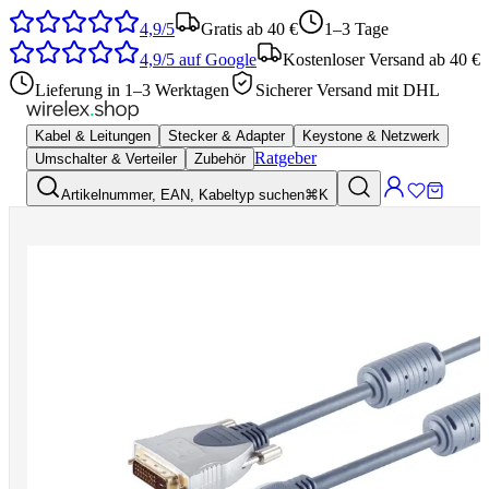
4,9/5
Gratis ab 40 €
1–3 Tage
4,9/5
auf Google
Kostenloser Versand ab 40 €
Lieferung in 1–3 Werktagen
Sicherer Versand mit DHL
Kabel & Leitungen
Stecker & Adapter
Keystone & Netzwerk
Ratgeber
Umschalter & Verteiler
Zubehör
Artikelnummer, EAN, Kabeltyp suchen
⌘K