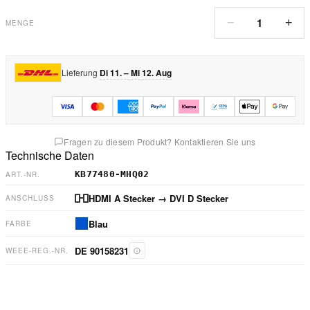
1
−
+
MENGE
Lieferung
Di 11. – Mi 12. Aug
Fragen zu diesem Produkt? Kontaktieren Sie uns
Technische Daten
KB77480-MHQ02
ART.-NR.
HDMI A Stecker
→ DVI D Stecker
ANSCHLUSS
Blau
FARBE
DE 90158231
WEEE-REG.-NR.