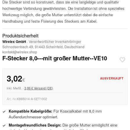
Die Stecker sind so konstruiert, dass sie eine langlebige und qualitativ
hochwertige Verbindung gewährleisten. Die Installation ist ohne spezielles
Werkzeug möglich, die große Mutter unterstützt dabei die einfache
Handhabung und feste Fixierung des Steckers am Kabel.
Produktsicherheit
Wirelex GmbH
· Verantwortlicher Inverkehrbringer
Schnodsenbach 49, 91443 Scheinfeld, Deutschland
kontakt@wirelex.shop
F-Stecker 8,0---mit großer Mutter--VE10
3,02
AUSVERKAUFT
€
inkl. MwSt. ·
3,99 € Versand (DE)
Art.-Nr.
KB85014-A-SET1002
Kompatible Kabelgröße:
Für Koaxialkabel mit 8,0 mm
✓
Außendurchmesser optimiert.
Montagefreundliches Design:
Die große Mutter ermöglicht eine
✓