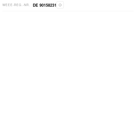
DE 90158231
WEEE-REG.-NR.