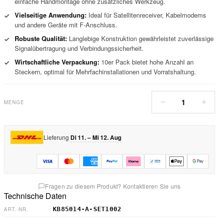
einfache Handmontage ohne zusätzliches Werkzeug.
Vielseitige Anwendung:
Ideal für Satellitenreceiver, Kabelmodems
✓
und andere Geräte mit F-Anschluss.
Robuste Qualität:
Langlebige Konstruktion gewährleistet zuverlässige
✓
Signalübertragung und Verbindungssicherheit.
Wirtschaftliche Verpackung:
10er Pack bietet hohe Anzahl an
✓
Steckern, optimal für Mehrfachinstallationen und Vorratshaltung.
1
−
+
MENGE
Lieferung
Di 11. – Mi 12. Aug
Fragen zu diesem Produkt? Kontaktieren Sie uns
Technische Daten
KB85014-A-SET1002
ART.-NR.