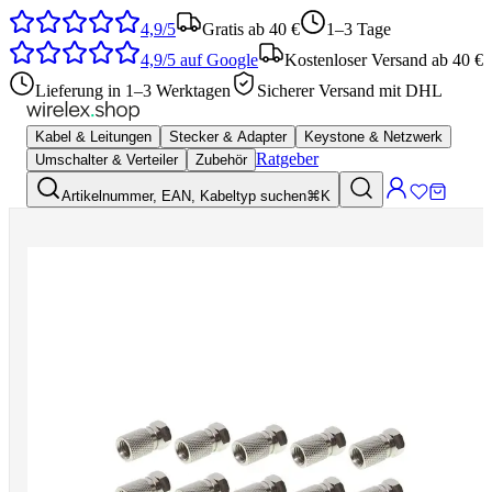
4,9/5
Gratis ab 40 €
1–3 Tage
4,9/5
auf Google
Kostenloser Versand ab 40 €
Lieferung in 1–3 Werktagen
Sicherer Versand mit DHL
Kabel & Leitungen
Stecker & Adapter
Keystone & Netzwerk
Ratgeber
Umschalter & Verteiler
Zubehör
Artikelnummer, EAN, Kabeltyp suchen
⌘K