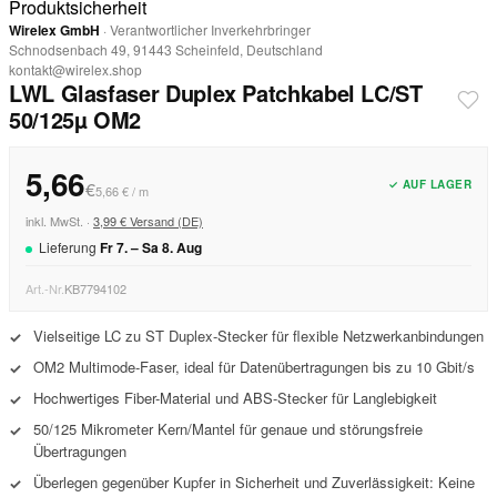
Produktsicherheit
Wirelex GmbH
· Verantwortlicher Inverkehrbringer
Schnodsenbach 49, 91443 Scheinfeld, Deutschland
kontakt@wirelex.shop
LWL Glasfaser Duplex Patchkabel LC/ST
50/125µ OM2
5,66
✓ AUF LAGER
€
5,66 € / m
inkl. MwSt. ·
3,99 € Versand (DE)
Lieferung
Fr
7
. –
Sa
8
.
Aug
Art.-Nr.
KB7794102
Vielseitige LC zu ST Duplex-Stecker für flexible Netzwerkanbindungen
✓
OM2 Multimode-Faser, ideal für Datenübertragungen bis zu 10 Gbit/s
✓
Hochwertiges Fiber-Material und ABS-Stecker für Langlebigkeit
✓
50/125 Mikrometer Kern/Mantel für genaue und störungsfreie
✓
Übertragungen
Überlegen gegenüber Kupfer in Sicherheit und Zuverlässigkeit: Keine
✓