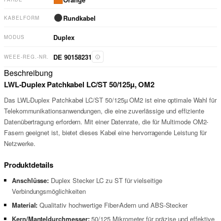
Rundkabel
KABELFORM
Duplex
MODUS
DE 90158231
WEEE-REG.-NR.
Beschreibung
LWL-Duplex Patchkabel LC/ST 50/125µ, OM2
Das LWL-Duplex Patchkabel LC/ST 50/125µ OM2 ist eine optimale Wahl für
Telekommunikationsanwendungen, die eine zuverlässige und effiziente
Datenübertragung erfordern. Mit einer Datenrate, die für Multimode OM2-
Fasern geeignet ist, bietet dieses Kabel eine hervorragende Leistung für
Netzwerke.
Produktdetails
Anschlüsse:
Duplex Stecker LC zu ST für vielseitige
Verbindungsmöglichkeiten
Material:
Qualitativ hochwertige Fiber-Adern und ABS-Stecker
Kern/Manteldurchmesser:
50/125 Mikrometer für präzise und effektive