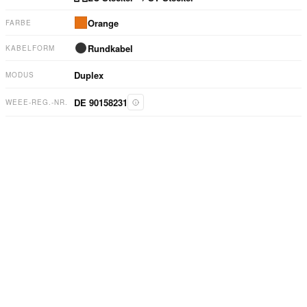
Orange
FARBE
Rundkabel
KABELFORM
Duplex
MODUS
DE 90158231
WEEE-REG.-NR.