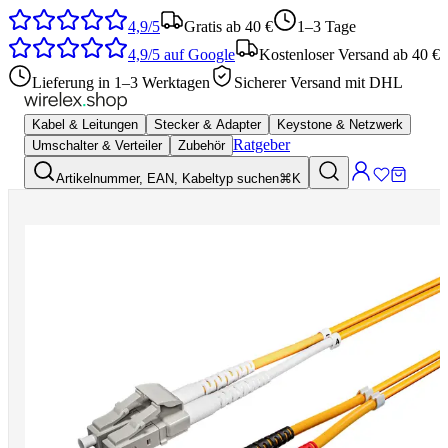
4,9/5
Gratis ab 40 €
1–3 Tage
4,9/5
auf Google
Kostenloser Versand ab 40 €
Lieferung in 1–3 Werktagen
Sicherer Versand mit DHL
Kabel & Leitungen
Stecker & Adapter
Keystone & Netzwerk
Ratgeber
Umschalter & Verteiler
Zubehör
Artikelnummer, EAN, Kabeltyp suchen
⌘K