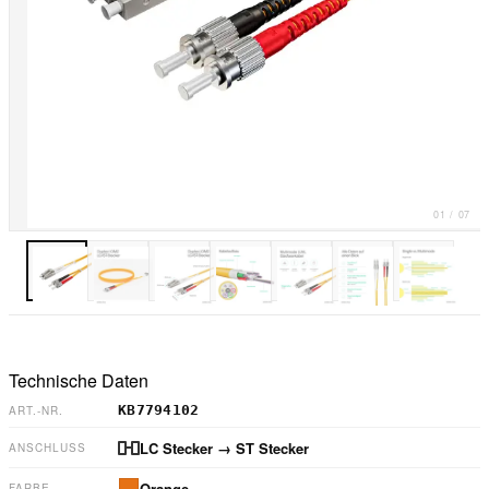
01
/
07
Technische Daten
KB7794102
ART.-NR.
LC Stecker
→ ST Stecker
ANSCHLUSS
Orange
FARBE