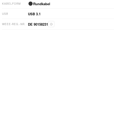
Rundkabel
KABELFORM
USB 3.1
USB
DE 90158231
WEEE-REG.-NR.