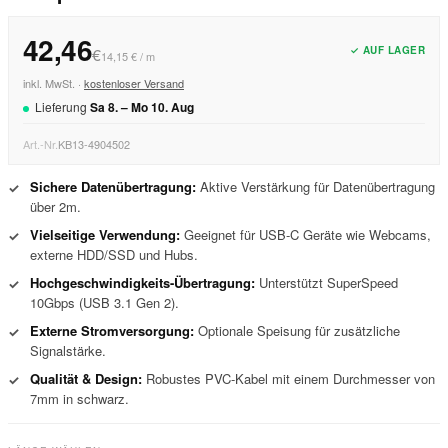
42,46
✓ AUF LAGER
€
14,15 € / m
inkl. MwSt. ·
kostenloser Versand
Lieferung
Sa
8
. –
Mo
10
.
Aug
Art.-Nr.
KB13-4904502
Sichere Datenübertragung:
Aktive Verstärkung für Datenübertragung
✓
über 2m.
Vielseitige Verwendung:
Geeignet für USB-C Geräte wie Webcams,
✓
externe HDD/SSD und Hubs.
Hochgeschwindigkeits-Übertragung:
Unterstützt SuperSpeed
✓
10Gbps (USB 3.1 Gen 2).
Externe Stromversorgung:
Optionale Speisung für zusätzliche
✓
Signalstärke.
Qualität & Design:
Robustes PVC-Kabel mit einem Durchmesser von
✓
7mm in schwarz.