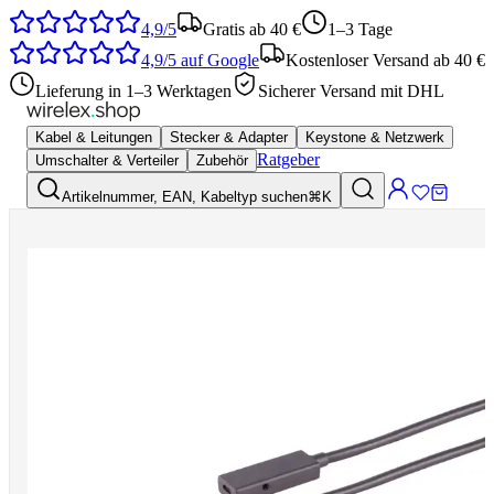
4,9/5
Gratis ab 40 €
1–3 Tage
4,9/5
auf Google
Kostenloser Versand ab 40 €
Lieferung in 1–3 Werktagen
Sicherer Versand mit DHL
Kabel & Leitungen
Stecker & Adapter
Keystone & Netzwerk
Ratgeber
Umschalter & Verteiler
Zubehör
Artikelnummer, EAN, Kabeltyp suchen
⌘K