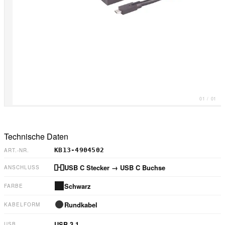
01
/
01
Technische Daten
KB13-4904502
ART.-NR.
USB C Stecker
→ USB C Buchse
ANSCHLUSS
Schwarz
FARBE
Rundkabel
KABELFORM
USB 3.1
USB