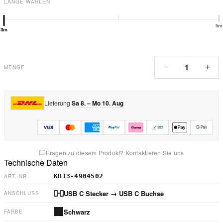
LÄNGE WÄHLEN
5m
3m
1
−
+
MENGE
Lieferung
Sa 8. – Mo 10. Aug
Fragen zu diesem Produkt? Kontaktieren Sie uns
Technische Daten
KB13-4904502
ART.-NR.
USB C Stecker
→ USB C Buchse
ANSCHLUSS
Schwarz
FARBE