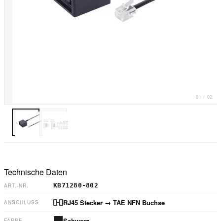
01
/
02
Technische Daten
KB71280-802
ART.-NR.
RJ45 Stecker
→ TAE NFN Buchse
ANSCHLUSS
Schwarz
FARBE