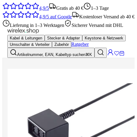
4,9/5
Gratis ab 40 €
1–3 Tage
4,9/5
auf Google
Kostenloser Versand ab 40 €
Lieferung in 1–3 Werktagen
Sicherer Versand mit DHL
Kabel & Leitungen
Stecker & Adapter
Keystone & Netzwerk
Ratgeber
Umschalter & Verteiler
Zubehör
Artikelnummer, EAN, Kabeltyp suchen
⌘K