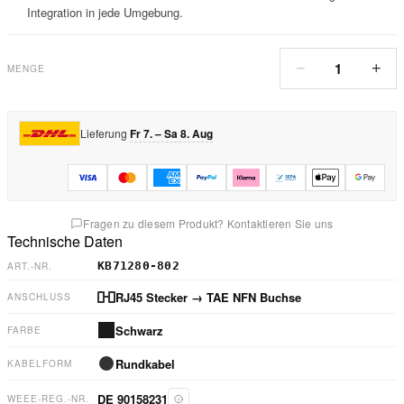
Integration in jede Umgebung.
1
−
+
MENGE
Lieferung
Fr 7. – Sa 8. Aug
Fragen zu diesem Produkt? Kontaktieren Sie uns
Technische Daten
KB71280-802
ART.-NR.
RJ45 Stecker
→ TAE NFN Buchse
ANSCHLUSS
Schwarz
FARBE
Rundkabel
KABELFORM
DE 90158231
WEEE-REG.-NR.