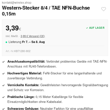
kontakt@wirelex.shop
Western-Stecker 8/4 / TAE NFN-Buchse
0,15m
3,39
✓ AUF LAGER
€
inkl. MwSt. ·
3,99 € Versand (DE)
Lieferung
Fr
7
. –
Sa
8
.
Aug
Art.-Nr.
KB71280-802
Anschlusskompatibilität:
Verbindet problemlos Geräte mit TAE-NFN-
✓
Anschluss mit RJ45-Telefondosen.
Hochwertiges Material:
FeNi-Stecker für eine langanhaltende und
✓
zuverlässige Verbindung.
Vernickelte Kontakte:
Gewährleisten hervorragende Signalübertragung
✓
und Schutz vor Korrosion.
Praktische Länge:
0,15 Meter Kabellänge für flexible
✓
Einsatzmöglichkeiten ohne Kabelsalat.
Schwarzes Gehäuse:
Neutraler Farbton für eine unauffällige
✓