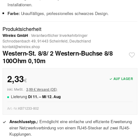
Installationen.
Farbe:
Unauffälliges, professionelles schwarzes Design.
Produktsicherheit
Wirelex GmbH
· Verantwortlicher Inverkehrbringer
Schnodsenbach 49, 91443 Scheinfeld, Deutschland
kontakt@wirelex.shop
Western-St. 8/8/ 2 Western-Buchse 8/8
100Ohm 0,10m
2,33
✓ AUF LAGER
€
inkl. MwSt. ·
3,99 € Versand (DE)
Lieferung
Di
11
. –
Mi
12
.
Aug
Art.-Nr.
KB71233-802
Anschlusstyp,:
Ermöglicht eine einfache und effiziente Erweiterung
✓
einer Netzwerkverbindung von einem RJ45-Stecker auf zwei RJ45-
Kupplungen.