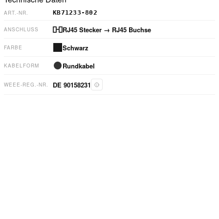
KB71233-802
ART.-NR.
RJ45 Stecker
→ RJ45 Buchse
ANSCHLUSS
Schwarz
FARBE
Rundkabel
KABELFORM
DE 90158231
WEEE-REG.-NR.