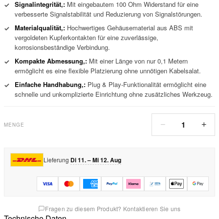
Signalintegrität,:
Mit eingebautem 100 Ohm Widerstand für eine
✓
verbesserte Signalstabilität und Reduzierung von Signalstörungen.
Materialqualität,:
Hochwertiges Gehäusematerial aus ABS mit
✓
vergoldeten Kupferkontakten für eine zuverlässige,
korrosionsbeständige Verbindung.
Kompakte Abmessung,:
Mit einer Länge von nur 0,1 Metern
✓
ermöglicht es eine flexible Platzierung ohne unnötigen Kabelsalat.
Einfache Handhabung,:
Plug & Play-Funktionalität ermöglicht eine
✓
schnelle und unkomplizierte Einrichtung ohne zusätzliches Werkzeug.
1
−
+
MENGE
Lieferung
Di 11. – Mi 12. Aug
Fragen zu diesem Produkt? Kontaktieren Sie uns
Technische Daten