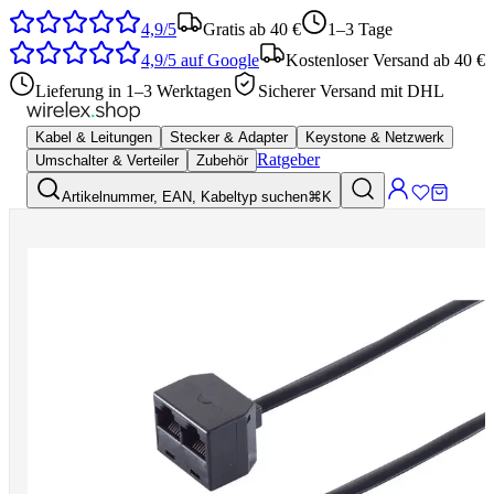
4,9/5
Gratis ab 40 €
1–3 Tage
4,9/5
auf Google
Kostenloser Versand ab 40 €
Lieferung in 1–3 Werktagen
Sicherer Versand mit DHL
Kabel & Leitungen
Stecker & Adapter
Keystone & Netzwerk
Ratgeber
Umschalter & Verteiler
Zubehör
Artikelnummer, EAN, Kabeltyp suchen
⌘K