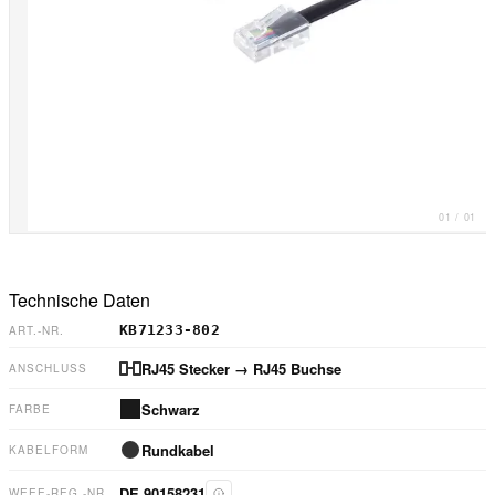
01
/
01
Technische Daten
KB71233-802
ART.-NR.
RJ45 Stecker
→ RJ45 Buchse
ANSCHLUSS
Schwarz
FARBE
Rundkabel
KABELFORM
DE 90158231
WEEE-REG.-NR.