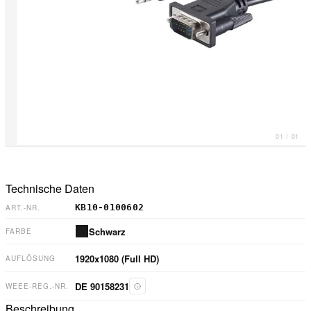
01
/
01
Technische Daten
KB10-0100602
ART.-NR.
Schwarz
FARBE
1920x1080 (Full HD)
AUFLÖSUNG
DE 90158231
WEEE-REG.-NR.
Beschreibung