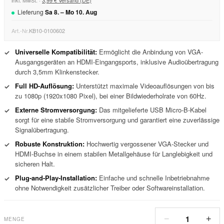
inkl. MwSt. ·
3,99 € Versand (DE)
Lieferung
Sa
8
. –
Mo
10
.
Aug
Art.-Nr.
KB10-0100602
Universelle Kompatibilität:
Ermöglicht die Anbindung von VGA-
✓
Ausgangsgeräten an HDMI-Eingangsports, inklusive Audioübertragung
durch 3,5mm Klinkenstecker.
Full HD-Auflösung:
Unterstützt maximale Videoauflösungen von bis
✓
zu 1080p (1920x1080 Pixel), bei einer Bildwiederholrate von 60Hz.
Externe Stromversorgung:
Das mitgelieferte USB Micro-B-Kabel
✓
sorgt für eine stabile Stromversorgung und garantiert eine zuverlässige
Signalübertragung.
Robuste Konstruktion:
Hochwertig vergossener VGA-Stecker und
✓
HDMI-Buchse in einem stabilen Metallgehäuse für Langlebigkeit und
sicheren Halt.
Plug-and-Play-Installation:
Einfache und schnelle Inbetriebnahme
✓
ohne Notwendigkeit zusätzlicher Treiber oder Softwareinstallation.
1
−
+
MENGE